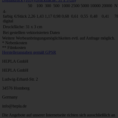
Digitaldruck (163) (Druckfläche: 31 x 3 cm)
50
100
300
500
1000
2500
5000
10000
20000
N
4-
farbig
€/Stück
2,26
1,43
1,17
0,98
0,68
0,61
0,55
0,48
0,41
7
digital
Druckfläche: 31 x 3 cm
Bei gestellten vektorisierten Daten
Weitere Werbeanbringungsmöglichkeiten evtl. auf Anfrage möglich.
* Nebenkosten
** Filmkosten
Herstellerangaben gemäß GPSR
HEPLA GmbH
HEPLA GmbH
Ludwig-Erhard-Str. 2
34576 Homberg
Germany
info@hepla.de
Die Angebote auf unserer Internetseite richten sich ausschließlich an