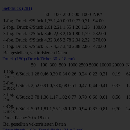
Siebdruck (281)
50
100
250
500
1000
NK*
1-fbg. Druck
€/Stück
1,75
1,49
0,93
0,72
0,71
94.00
2-fbg.. Druck
€/Stück
2,61
2,21
1,55
1,26
1,25
188.00
3-fbg. Druck
€/Stück
3,46
2,93
2,16
1,80
1,79
282.00
4-fbg. Druck
€/Stück
4,32
3,65
2,78
2,34
2,32
376.00
5-fbg. Druck
€/Stück
5,17
4,37
3,40
2,88
2,86
470.00
Bei gestellten, vektorisierten Daten
Druck (150) (Druckfläche: 30 x 18 cm)
50
100
300
500
1000
2500
5000
10000
20000
N
1-fbg.
€/Stück
1,26
0,46
0,39
0,34
0,26
0,24
0,22
0,21
0,19
6
Druck
2-fbg.
€/Stück
2,52
0,91
0,78
0,68
0,51
0,47
0,44
0,41
0,37
1
Druck
3-fbg.
€/Stück
3,78
1,36
1,17
1,02
0,77
0,70
0,66
0,61
0,56
1
Druck
4-fbg.
€/Stück
5,03
1,81
1,55
1,36
1,02
0,94
0,87
0,81
0,70
2
Druck
Druckfläche: 30 x 18 cm
Bei gestellten vektorisierten Daten