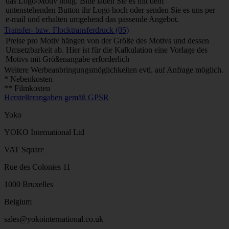
das Logo/Motiv nötig. Bitte laden Sie es mit dem
untenstehenden Button ihr Logo hoch oder senden Sie es uns per
e-mail und erhalten umgehend das passende Angebot.
Transfer- bzw. Flocktransferdruck (05)
Preise pro Motiv hängen von der Größe des Motivs und dessen
Umsetzbarkeit ab. Hier ist für die Kalkulation eine Vorlage des
Motivs mit Größenangabe erforderlich
Weitere Werbeanbringungsmöglichkeiten evtl. auf Anfrage möglich.
* Nebenkosten
** Filmkosten
Herstellerangaben gemäß GPSR
Yoko
YOKO International Ltd
VAT Square
Rue des Colonies 11
1000 Bruxelles
Belgium
sales@yokointernational.co.uk