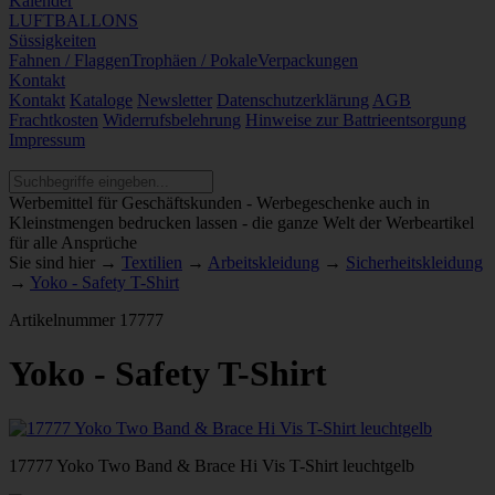
Kalender
LUFTBALLONS
Süssigkeiten
Fahnen / Flaggen
Trophäen / Pokale
Verpackungen
Kontakt
Kontakt
Kataloge
Newsletter
Datenschutzerklärung
AGB
Frachtkosten
Widerrufsbelehrung
Hinweise zur Battrieentsorgung
Impressum
Werbemittel für Geschäftskunden - Werbegeschenke auch in
Kleinstmengen bedrucken lassen - die ganze Welt der Werbeartikel
für alle Ansprüche
Sie sind hier →
Textilien
→
Arbeitskleidung
→
Sicherheitskleidung
→
Yoko - Safety T-Shirt
Artikelnummer
17777
Yoko - Safety T-Shirt
17777 Yoko Two Band & Brace Hi Vis T-Shirt leuchtgelb