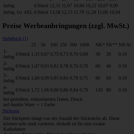
farbig
€/Stück
12,31
11,07
10,84
10,22
10,07
9,99
farbig. Gr. 4XL
€/Stück
13,58
12,13
11,79
11,28
11,06
10,94
Preise Werbeanbringungen
(zzgl. MwSt.)
Siebdruck (1)
25
50
100
250
500
1000
NK*
FK**
NK/St
1-
€/Stück
1,33
0,87
0,75
0,73
0,70
0,69
30
20
0.10
farbig
2-
€/Stück
1,47
0,93
0,81
0,78
0,76
0,70
60
40
0.10
farbig
3-
€/Stück
1,60
0,99
0,85
0,84
0,78
0,75
90
60
0.10
farbig
4-
€/Stück
1,72
1,06
0,90
0,86
0,84
0,79
120
80
0.10
farbig
bei gestellten, vektorisierten Daten, Druck
auf dunkle Ware: + 1 Farbe
Stickung
Der Stickpreis hängt von der Anzahl der Stickstiche ab. Diese
können sehr stark variieren, deshalb ist für eine exakte
Kalkulation