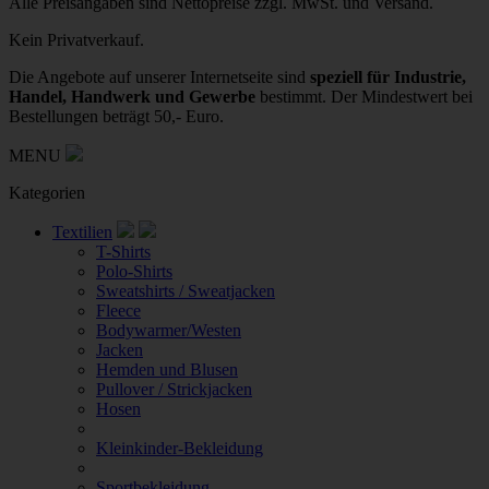
Alle Preisangaben sind Nettopreise zzgl. MwSt. und Versand.
Kein Privatverkauf.
Die Angebote auf unserer Internetseite sind
speziell für Industrie,
Handel, Handwerk und Gewerbe
bestimmt. Der Mindestwert bei
Bestellungen beträgt 50,- Euro.
MENU
Kategorien
Textilien
T-Shirts
Polo-Shirts
Sweatshirts / Sweatjacken
Fleece
Bodywarmer/Westen
Jacken
Hemden und Blusen
Pullover / Strickjacken
Hosen
Kleinkinder-Bekleidung
Sportbekleidung