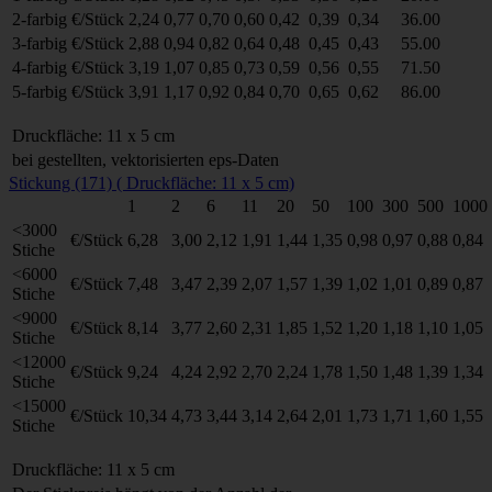
2-farbig
€/Stück
2,24
0,77
0,70
0,60
0,42
0,39
0,34
36.00
3-farbig
€/Stück
2,88
0,94
0,82
0,64
0,48
0,45
0,43
55.00
4-farbig
€/Stück
3,19
1,07
0,85
0,73
0,59
0,56
0,55
71.50
5-farbig
€/Stück
3,91
1,17
0,92
0,84
0,70
0,65
0,62
86.00
Druckfläche: 11 x 5 cm
bei gestellten, vektorisierten eps-Daten
Stickung (171) ( Druckfläche: 11 x 5 cm)
1
2
6
11
20
50
100
300
500
1000
<3000
€/Stück
6,28
3,00
2,12
1,91
1,44
1,35
0,98
0,97
0,88
0,84
Stiche
<6000
€/Stück
7,48
3,47
2,39
2,07
1,57
1,39
1,02
1,01
0,89
0,87
Stiche
<9000
€/Stück
8,14
3,77
2,60
2,31
1,85
1,52
1,20
1,18
1,10
1,05
Stiche
<12000
€/Stück
9,24
4,24
2,92
2,70
2,24
1,78
1,50
1,48
1,39
1,34
Stiche
<15000
€/Stück
10,34
4,73
3,44
3,14
2,64
2,01
1,73
1,71
1,60
1,55
Stiche
Druckfläche: 11 x 5 cm