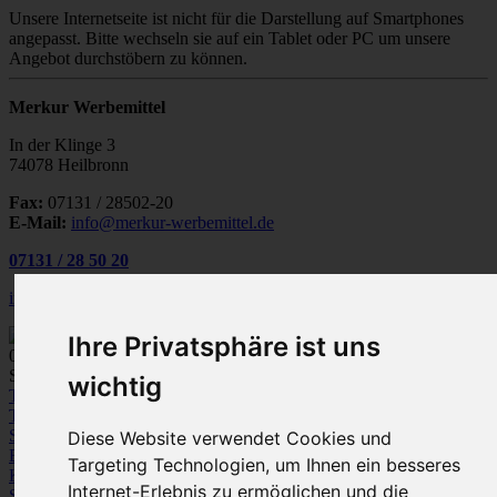
Unsere Internetseite ist nicht für die Darstellung auf Smartphones
angepasst. Bitte wechseln sie auf ein Tablet oder PC um unsere
Angebot durchstöbern zu können.
Merkur Werbemittel
In der Klinge 3
74078 Heilbronn
Fax:
07131 / 28502-20
E-Mail:
info@merkur-werbemittel.de
07131
/
28 50 20
info@merkur-werbemittel.de
Ihre Privatsphäre ist uns
0
Spezialist für Werbeartikel und Textile Werbung
wichtig
Textilien
T-Shirts
Polo-Shirts
Sweatshirts /
Sweatjacken
Fleece
Bodywarmer/Westen
Jacken
Hemden und
Diese Website verwendet Cookies und
Blusen
Pullover / Strickjacken
Hosen
Targeting Technologien, um Ihnen ein besseres
Kleinkinder-Bekleidung
Internet-Erlebnis zu ermöglichen und die
Sportbekleidung