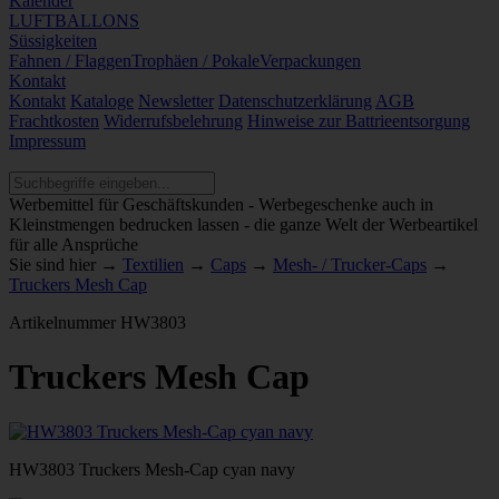
Kalender
LUFTBALLONS
Süssigkeiten
Fahnen / Flaggen
Trophäen / Pokale
Verpackungen
Kontakt
Kontakt
Kataloge
Newsletter
Datenschutzerklärung
AGB
Frachtkosten
Widerrufsbelehrung
Hinweise zur Battrieentsorgung
Impressum
Werbemittel für Geschäftskunden - Werbegeschenke auch in
Kleinstmengen bedrucken lassen - die ganze Welt der Werbeartikel
für alle Ansprüche
Sie sind hier →
Textilien
→
Caps
→
Mesh- / Trucker-Caps
→
Truckers Mesh Cap
Artikelnummer
HW3803
Truckers Mesh Cap
HW3803 Truckers Mesh-Cap cyan navy