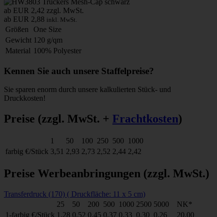
ab EUR 2,42
zzgl. MwSt.
ab EUR 2,88
inkl. MwSt.
Größen
One Size
Gewicht
120 g/qm
Material
100% Polyester
Kennen Sie auch unsere Staffelpreise?
Sie sparen enorm durch unsere kalkulierten Stück- und
Druckkosten!
Preise
(zzgl. MwSt. +
Frachtkosten
)
1
50
100
250
500
1000
farbig
€/Stück
3,51
2,93
2,73
2,52
2,44
2,42
Preise Werbeanbringungen
(zzgl. MwSt.)
Transferdruck (170) ( Druckfläche: 11 x 5 cm)
25
50
200
500
1000
2500
5000
NK*
1-farbig
€/Stück
1,28
0,52
0,45
0,37
0,33
0,30
0,26
20.00