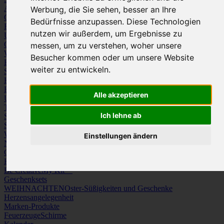
Arbeitskleidung
Krawatten und Tücher
Werbung, die Sie sehen, besser an Ihre
Caps
Mützen und Schals
Bedürfnisse anzupassen. Diese Technologien
Frottierware
Kissen & Tischwäsche
nutzen wir außerdem, um Ergebnisse zu
Underwear
Strümpfe / Socken
Gürtel
Schuhe
messen, um zu verstehen, woher unsere
Werbeartikel
Besucher kommen oder um unsere Website
Büro
Schreibgeräte
Medien
weiter zu entwickeln.
Schlüsselanhänger & Chiphalter
Lanyards, Armbänder & Pins
Haushalt
Tassen, Gläser, Kannen, Becher
Werkzeuge & Messer
Freizeit, Reisen, Outdoor
Strand & Camping
Wellness
Alle akzeptieren
Uhren
Licht & Optik
Taschen
Koffer & Trolleys
Rucksäcke
Ich lehne ab
Schlüsseletuis & Brieftaschen
Spiele
Kuscheltiere
Weitere Kategorien
Einstellungen ändern
News & Evergreens
Grüne Welle
Hergestellt in Europa
Be Creative
My Kit™
Geschenksets
WEIHNACHTEN
Oster-Süßigkeiten und Geschenke
Herzensangelegenheit
Marken-Produkte
Feuerzeuge
Schirme