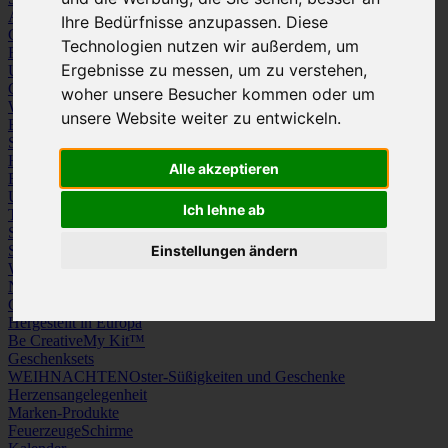
Arbeitskleidung
Krawatten und Tücher
Ihre Bedürfnisse anzupassen. Diese
Caps
Mützen und Schals
Technologien nutzen wir außerdem, um
Frottierware
Kissen & Tischwäsche
Ergebnisse zu messen, um zu verstehen,
Underwear
Strümpfe / Socken
Gürtel
Schuhe
woher unsere Besucher kommen oder um
Werbeartikel
unsere Website weiter zu entwickeln.
Büro
Schreibgeräte
Medien
Schlüsselanhänger & Chiphalter
Lanyards, Armbänder & Pins
Haushalt
Tassen, Gläser, Kannen, Becher
Werkzeuge & Messer
Alle akzeptieren
Freizeit, Reisen, Outdoor
Strand & Camping
Wellness
Uhren
Licht & Optik
Ich lehne ab
Taschen
Koffer & Trolleys
Rucksäcke
Schlüsseletuis & Brieftaschen
Spiele
Kuscheltiere
Einstellungen ändern
Weitere Kategorien
News & Evergreens
Grüne Welle
Hergestellt in Europa
Be Creative
My Kit™
Geschenksets
WEIHNACHTEN
Oster-Süßigkeiten und Geschenke
Herzensangelegenheit
Marken-Produkte
Feuerzeuge
Schirme