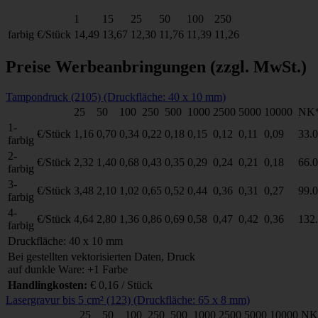
1
15
25
50
100
250
farbig
€/Stück
14,49
13,67
12,30
11,76
11,39
11,26
Preise Werbeanbringungen
(zzgl. MwSt.)
Tampondruck (2105) (Druckfläche: 40 x 10 mm)
25
50
100
250
500
1000
2500
5000
10000
NK
1-
€/Stück
1,16
0,70
0,34
0,22
0,18
0,15
0,12
0,11
0,09
33.
farbig
2-
€/Stück
2,32
1,40
0,68
0,43
0,35
0,29
0,24
0,21
0,18
66.
farbig
3-
€/Stück
3,48
2,10
1,02
0,65
0,52
0,44
0,36
0,31
0,27
99.
farbig
4-
€/Stück
4,64
2,80
1,36
0,86
0,69
0,58
0,47
0,42
0,36
132
farbig
Druckfläche: 40 x 10 mm
Bei gestellten vektorisierten Daten, Druck
auf dunkle Ware: +1 Farbe
Handlingkosten:
€ 0,16 / Stück
Lasergravur bis 5 cm² (123) (Druckfläche: 65 x 8 mm)
25
50
100
250
500
1000
2500
5000
10000
NK