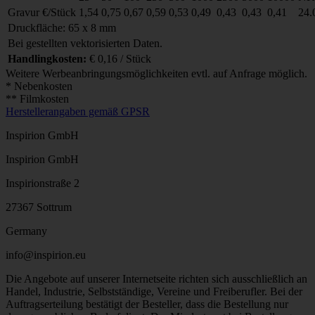
Gravur
€/Stück
1,54
0,75
0,67
0,59
0,53
0,49
0,43
0,43
0,41
24.
Druckfläche: 65 x 8 mm
Bei gestellten vektorisierten Daten.
Handlingkosten:
€ 0,16 / Stück
Weitere Werbeanbringungsmöglichkeiten evtl. auf Anfrage möglich.
* Nebenkosten
** Filmkosten
Herstellerangaben gemäß GPSR
Inspirion GmbH
Inspirion GmbH
Inspirionstraße 2
27367 Sottrum
Germany
info@inspirion.eu
Die Angebote auf unserer Internetseite richten sich ausschließlich an
Handel, Industrie, Selbstständige, Vereine und Freiberufler. Bei der
Auftragserteilung bestätigt der Besteller, dass die Bestellung nur