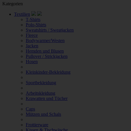
Kategorien
Textilien
T-Shirts
Polo-Shirts
Sweatshirts / Sweatjacken
Fleece
Bodywarmer/Westen
Jacken
Hemden und Blusen
Pullover / Strickjacken
Hosen
Kleinkinder-Bekleidung
Sportbekleidung
Arbeitskleidung
Krawatten und Tücher
Caps
Mützen und Schals
Frottierware
Kissen & Tischwäsche