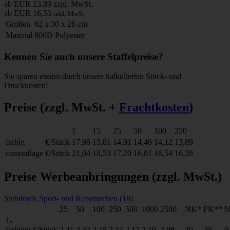
ab EUR 13,89
zzgl. MwSt.
ab EUR 16,53
inkl. MwSt.
Größen
62 x 30 x 26 cm
Material
600D Polyester
Kennen Sie auch unsere Staffelpreise?
Sie sparen enorm durch unsere kalkulierten Stück- und
Druckkosten!
Preise
(zzgl. MwSt. +
Frachtkosten
)
1
15
25
50
100
250
farbig
€/Stück
17,96
15,81
14,91
14,46
14,12
13,89
camouflage
€/Stück
21,04
18,53
17,20
16,81
16,54
16,28
Preise Werbeanbringungen
(zzgl. MwSt.)
Siebdruck Sport- und Reisetaschen (18)
25
50
100
250
500
1000
2500
NK*
FK**
N
1-
farbiger
€/Stück
2,41
2,32
2,18
2,15
2,12
2,10
2,08
40
20
0