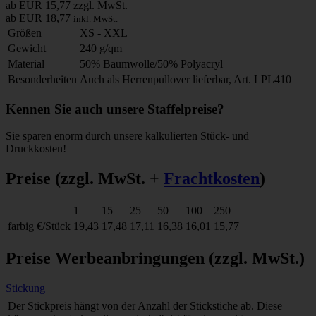
ab EUR 15,77
zzgl. MwSt.
ab EUR 18,77
inkl. MwSt.
Größen
XS - XXL
Gewicht
240 g/qm
Material
50% Baumwolle/50% Polyacryl
Besonderheiten
Auch als Herrenpullover lieferbar, Art. LPL410
Kennen Sie auch unsere Staffelpreise?
Sie sparen enorm durch unsere kalkulierten Stück- und
Druckkosten!
Preise
(zzgl. MwSt. +
Frachtkosten
)
1
15
25
50
100
250
farbig
€/Stück
19,43
17,48
17,11
16,38
16,01
15,77
Preise Werbeanbringungen
(zzgl. MwSt.)
Stickung
Der Stickpreis hängt von der Anzahl der Stickstiche ab. Diese