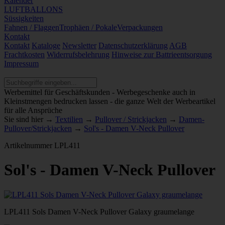
Kalender
LUFTBALLONS
Süssigkeiten
Fahnen / Flaggen
Trophäen / Pokale
Verpackungen
Kontakt
Kontakt
Kataloge
Newsletter
Datenschutzerklärung
AGB
Frachtkosten
Widerrufsbelehrung
Hinweise zur Battrieentsorgung
Impressum
Werbemittel für Geschäftskunden - Werbegeschenke auch in
Kleinstmengen bedrucken lassen - die ganze Welt der Werbeartikel
für alle Ansprüche
Sie sind hier →
Textilien
→
Pullover / Strickjacken
→
Damen-
Pullover/Strickjacken
→
Sol's - Damen V-Neck Pullover
Artikelnummer
LPL411
Sol's - Damen V-Neck Pullover
LPL411 Sols Damen V-Neck Pullover Galaxy graumelange