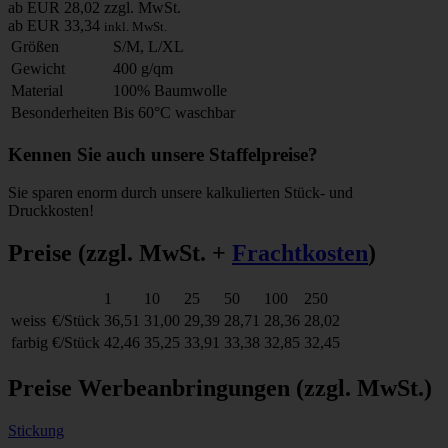
ab EUR 28,02
zzgl. MwSt.
ab EUR 33,34
inkl. MwSt.
Größen
S/M, L/XL
Gewicht
400 g/qm
Material
100% Baumwolle
Besonderheiten
Bis 60°C waschbar
Kennen Sie auch unsere Staffelpreise?
Sie sparen enorm durch unsere kalkulierten Stück- und
Druckkosten!
Preise
(zzgl. MwSt. +
Frachtkosten
)
1
10
25
50
100
250
weiss
€/Stück
36,51
31,00
29,39
28,71
28,36
28,02
farbig
€/Stück
42,46
35,25
33,91
33,38
32,85
32,45
Preise Werbeanbringungen
(zzgl. MwSt.)
Stickung