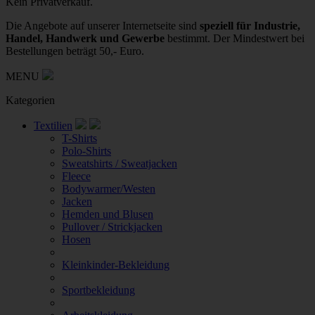
Kein Privatverkauf.
Die Angebote auf unserer Internetseite sind
speziell für Industrie,
Handel, Handwerk und Gewerbe
bestimmt. Der Mindestwert bei
Bestellungen beträgt 50,- Euro.
MENU
Kategorien
Textilien
T-Shirts
Polo-Shirts
Sweatshirts / Sweatjacken
Fleece
Bodywarmer/Westen
Jacken
Hemden und Blusen
Pullover / Strickjacken
Hosen
Kleinkinder-Bekleidung
Sportbekleidung