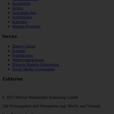
Sweatshirts
Jacken
Geschenk-Sets
Notizbücher
Kalender
Marken-Produkte
Service
Daten-Upload
Kontakt
Frachtkosten
Widerrufsbelehrung
Hinweis Batterie-Entsorgung
Social Media Gewinnspiel
Zahlarten
© 2025 Merkur Werbemittel Sonnentag GmbH
Alle Preisangaben sind Nettopreise zzgl. MwSt. und Versand.