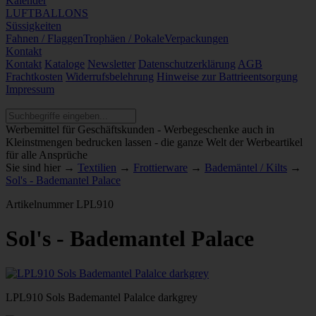
Kalender
LUFTBALLONS
Süssigkeiten
Fahnen / Flaggen
Trophäen / Pokale
Verpackungen
Kontakt
Kontakt
Kataloge
Newsletter
Datenschutzerklärung
AGB
Frachtkosten
Widerrufsbelehrung
Hinweise zur Battrieentsorgung
Impressum
Werbemittel für Geschäftskunden - Werbegeschenke auch in
Kleinstmengen bedrucken lassen - die ganze Welt der Werbeartikel
für alle Ansprüche
Sie sind hier →
Textilien
→
Frottierware
→
Bademäntel / Kilts
→
Sol's - Bademantel Palace
Artikelnummer
LPL910
Sol's - Bademantel Palace
LPL910 Sols Bademantel Palalce darkgrey