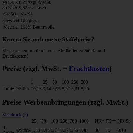
ab EUR 8,25
zzgl. MwSt.
ab EUR 9,82
inkl. MwSt.
Größen
S - XL
Gewicht
180 g/qm
Material
100% Baumwolle
Kennen Sie auch unsere Staffelpreise?
Sie sparen enorm durch unsere kalkulierten Stück- und
Druckkosten!
Preise
(zzgl. MwSt. +
Frachtkosten
)
1
25
50
100
250
500
farbig
€/Stück
10,17
9,14
8,95
8,57
8,31
8,25
Preise Werbeanbringungen
(zzgl. MwSt.)
Siebdruck (2)
25
50
100
250
500
1000
NK*
FK**
NK/St
1-
€/Stück
1,33
0,86
0,71
0,62
0,56
0,48
30
20
0.10
farbig