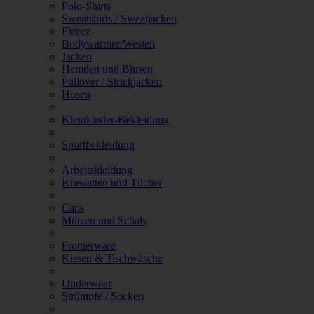
Polo-Shirts
Sweatshirts / Sweatjacken
Fleece
Bodywarmer/Westen
Jacken
Hemden und Blusen
Pullover / Strickjacken
Hosen
Kleinkinder-Bekleidung
Sportbekleidung
Arbeitskleidung
Krawatten und Tücher
Caps
Mützen und Schals
Frottierware
Kissen & Tischwäsche
Underwear
Strümpfe / Socken