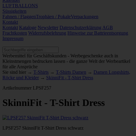
Kalender
LUFTBALLONS
Süssigkeiten
Fahnen / Flaggen
Trophäen / Pokale
Verpackungen
Kontakt
Kontakt
Kataloge
Newsletter
Datenschutzerklärung
AGB
Frachtkosten
Widerrufsbelehrung
Hinweise zur Battrieentsorgung
Impressum
Werbemittel für Geschäftskunden - Werbegeschenke auch in
Kleinstmengen bedrucken lassen - die ganze Welt der Werbeartikel
für alle Ansprüche
Sie sind hier →
T-Shirts
→
T-Shirts Damen
→
Damen Longshirts,
Röcke und Kleider
→
SkinniFit - T-Shirt Dress
Artikelnummer
LPSF257
SkinniFit - T-Shirt Dress
LPSF257 SkinniFit T-Shirt Dress schwarz