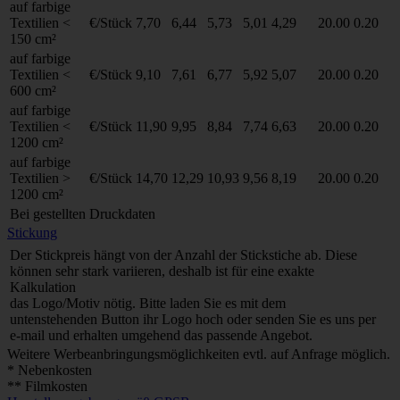
auf farbige
Textilien <
€/Stück
7,70
6,44
5,73
5,01
4,29
20.00
0.20
150 cm²
auf farbige
Textilien <
€/Stück
9,10
7,61
6,77
5,92
5,07
20.00
0.20
600 cm²
auf farbige
Textilien <
€/Stück
11,90
9,95
8,84
7,74
6,63
20.00
0.20
1200 cm²
auf farbige
Textilien >
€/Stück
14,70
12,29
10,93
9,56
8,19
20.00
0.20
1200 cm²
Bei gestellten Druckdaten
Stickung
Der Stickpreis hängt von der Anzahl der Stickstiche ab. Diese
können sehr stark variieren, deshalb ist für eine exakte
Kalkulation
das Logo/Motiv nötig. Bitte laden Sie es mit dem
untenstehenden Button ihr Logo hoch oder senden Sie es uns per
e-mail und erhalten umgehend das passende Angebot.
Weitere Werbeanbringungsmöglichkeiten evtl. auf Anfrage möglich.
* Nebenkosten
** Filmkosten