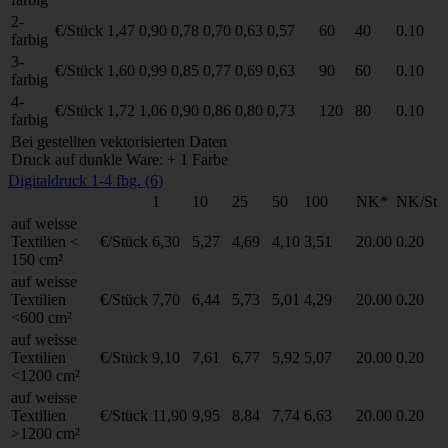
2-
€/Stück
1,47
0,90
0,78
0,70
0,63
0,57
60
40
0.10
farbig
3-
€/Stück
1,60
0,99
0,85
0,77
0,69
0,63
90
60
0.10
farbig
4-
€/Stück
1,72
1,06
0,90
0,86
0,80
0,73
120
80
0.10
farbig
Bei gestellten vektorisierten Daten
Druck auf dunkle Ware: + 1 Farbe
Digitaldruck 1-4 fbg. (6)
1
10
25
50
100
NK*
NK/St
auf weisse
Textilien <
€/Stück
6,30
5,27
4,69
4,10
3,51
20.00
0.20
150 cm²
auf weisse
Textilien
€/Stück
7,70
6,44
5,73
5,01
4,29
20.00
0.20
<600 cm²
auf weisse
Textilien
€/Stück
9,10
7,61
6,77
5,92
5,07
20.00
0.20
<1200 cm²
auf weisse
Textilien
€/Stück
11,90
9,95
8,84
7,74
6,63
20.00
0.20
>1200 cm²