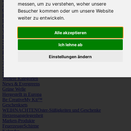
messen, um zu verstehen, woher unsere
Arbeitskleidung
Krawatten und Tücher
Caps
Mützen und Schals
Besucher kommen oder um unsere Website
Frottierware
Kissen & Tischwäsche
weiter zu entwickeln.
Underwear
Strümpfe / Socken
Gürtel
Schuhe
Werbeartikel
Alle akzeptieren
Büro
Schreibgeräte
Medien
Schlüsselanhänger & Chiphalter
Lanyards, Armbänder & Pins
Ich lehne ab
Haushalt
Tassen, Gläser, Kannen, Becher
Werkzeuge & Messer
Freizeit, Reisen, Outdoor
Strand & Camping
Wellness
Einstellungen ändern
Uhren
Licht & Optik
Taschen
Koffer & Trolleys
Rucksäcke
Schlüsseletuis & Brieftaschen
Spiele
Kuscheltiere
Weitere Kategorien
News & Evergreens
Grüne Welle
Hergestellt in Europa
Be Creative
My Kit™
Geschenksets
WEIHNACHTEN
Oster-Süßigkeiten und Geschenke
Herzensangelegenheit
Marken-Produkte
Feuerzeuge
Schirme