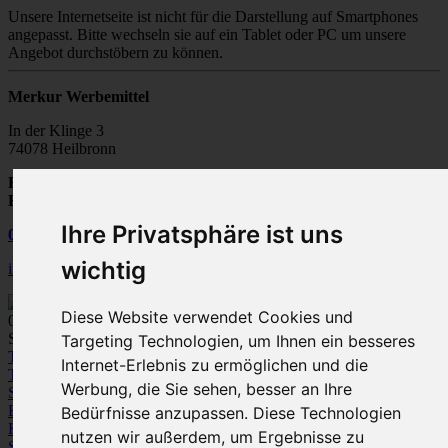
Unsere Internetseite ist nicht für die Darstellung auf Smartphones
angepasst. Bitte wechseln sie auf ein Tablet oder PC um unsere
Angebot durchstöbern zu können.
Merkur Werbemittel
In der Klinge 3
74078 Heilbronn
Fax:
07131 / 28502-20
E-Mail:
info@merkur-werbemittel.de
Ihre Privatsphäre ist uns
07131
/
28 50 20
wichtig
info@merkur-werbemittel.de
Diese Website verwendet Cookies und
0
Spezialist für Werbeartikel und Textile Werbung
Targeting Technologien, um Ihnen ein besseres
Textilien
Internet-Erlebnis zu ermöglichen und die
T-Shirts
Polo-Shirts
Sweatshirts /
Werbung, die Sie sehen, besser an Ihre
Sweatjacken
Fleece
Bodywarmer/Westen
Jacken
Hemden und
Blusen
Pullover / Strickjacken
Hosen
Bedürfnisse anzupassen. Diese Technologien
Kleinkinder-Bekleidung
nutzen wir außerdem, um Ergebnisse zu
Sportbekleidung