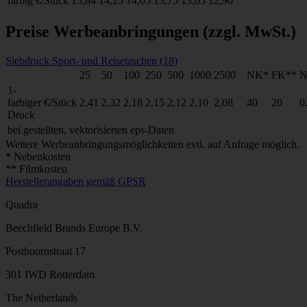
farbig
€/Stück
15,84
14,25
14,05
13,75
13,05
12,90
Preise Werbeanbringungen
(zzgl. MwSt.)
Siebdruck Sport- und Reisetaschen (18)
25
50
100
250
500
1000
2500
NK*
FK**
N
1-
farbiger
€/Stück
2,41
2,32
2,18
2,15
2,12
2,10
2,08
40
20
0
Druck
bei gestellten, vektorisierten eps-Daten
Weitere Werbeanbringungsmöglichkeiten evtl. auf Anfrage möglich.
* Nebenkosten
** Filmkosten
Herstellerangaben gemäß GPSR
Quadra
Beechfield Brands Europe B.V.
Posthoornstraat 17
301 IWD Rotterdam
The Netherlands