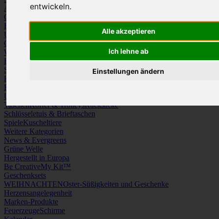
entwickeln.
Arbeitskleidung
Krawatten und Tücher
Caps
Mützen und Schals
Frottierware
Kissen & Tischwäsche
Alle akzeptieren
Underwear
Strümpfe / Socken
Gürtel
Schuhe
Ich lehne ab
Werbeartikel
Büro
Schreibgeräte
Medien
Schlüsselanhänger & Chiphalter
Lanyards, Armbänder & Pins
Einstellungen ändern
Haushalt
Tassen, Gläser, Kannen, Becher
Werkzeuge & Messer
Freizeit, Reisen, Outdoor
Strand & Camping
Wellness
Uhren
Licht & Optik
Taschen
Koffer & Trolleys
Rucksäcke
Schlüsseletuis & Brieftaschen
Spiele
Kuscheltiere
Weitere Kategorien
News & Evergreens
Grüne Welle
Hergestellt in Europa
Be Creative
My Kit™
Geschenksets
WEIHNACHTEN
Oster-Süßigkeiten und Geschenke
Herzensangelegenheit
Marken-Produkte
Feuerzeuge
Schirme