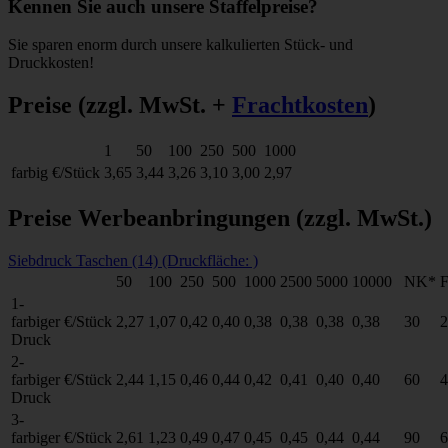
Kennen Sie auch unsere Staffelpreise?
Sie sparen enorm durch unsere kalkulierten Stück- und
Druckkosten!
Preise
(zzgl. MwSt. +
Frachtkosten
)
1
50
100
250
500
1000
farbig
€/Stück
3,65
3,44
3,26
3,10
3,00
2,97
Preise Werbeanbringungen
(zzgl. MwSt.)
Siebdruck Taschen (14) (Druckfläche: )
50
100
250
500
1000
2500
5000
10000
NK*
1-
farbiger
€/Stück
2,27
1,07
0,42
0,40
0,38
0,38
0,38
0,38
30
2
Druck
2-
farbiger
€/Stück
2,44
1,15
0,46
0,44
0,42
0,41
0,40
0,40
60
4
Druck
3-
farbiger
€/Stück
2,61
1,23
0,49
0,47
0,45
0,45
0,44
0,44
90
6