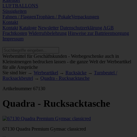
Kalender
LUFTBALLONS
Süssigkeiten
Fahnen / Flaggen
Trophäen / Pokale
Verpackungen
Kontakt
Kontakt
Kataloge
Newsletter
Datenschutzerklärung
AGB
Frachtkosten
Widerrufsbelehrung
Hinweise zur Battrieentsorgung
Impressum
Werbemittel für Geschäftskunden - Werbegeschenke auch in
Kleinstmengen bedrucken lassen - die ganze Welt der Werbeartikel
für alle Ansprüche
Sie sind hier →
Werbeartikel
→
Rucksäcke
→
Turnbeutel /
Rucksackbeutel
→
Quadra - Rucksacktasche
Artikelnummer
67130
Quadra - Rucksacktasche
67130 Quadra Premium Gymsac classicred