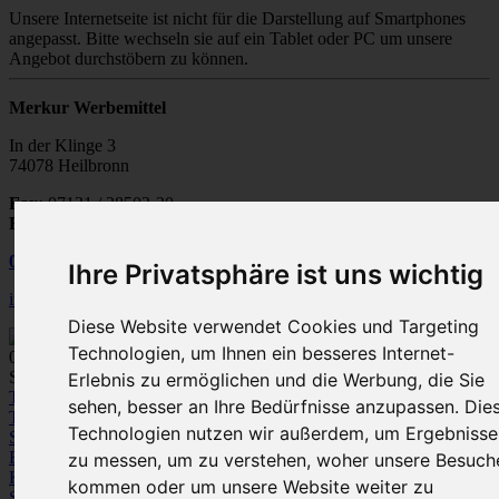
Unsere Internetseite ist nicht für die Darstellung auf Smartphones
angepasst. Bitte wechseln sie auf ein Tablet oder PC um unsere
Angebot durchstöbern zu können.
Merkur Werbemittel
In der Klinge 3
74078 Heilbronn
Fax:
07131 / 28502-20
E-Mail:
info@merkur-werbemittel.de
07131
/
28 50 20
Ihre Privatsphäre ist uns wichtig
info@merkur-werbemittel.de
Diese Website verwendet Cookies und Targeting
Technologien, um Ihnen ein besseres Internet-
0
Spezialist für Werbeartikel und Textile Werbung
Erlebnis zu ermöglichen und die Werbung, die Sie
Textilien
sehen, besser an Ihre Bedürfnisse anzupassen. Die
T-Shirts
Polo-Shirts
Sweatshirts /
Technologien nutzen wir außerdem, um Ergebnisse
Sweatjacken
Fleece
Bodywarmer/Westen
Jacken
Hemden und
Blusen
Pullover / Strickjacken
Hosen
zu messen, um zu verstehen, woher unsere Besuch
Kleinkinder-Bekleidung
kommen oder um unsere Website weiter zu
Sportbekleidung