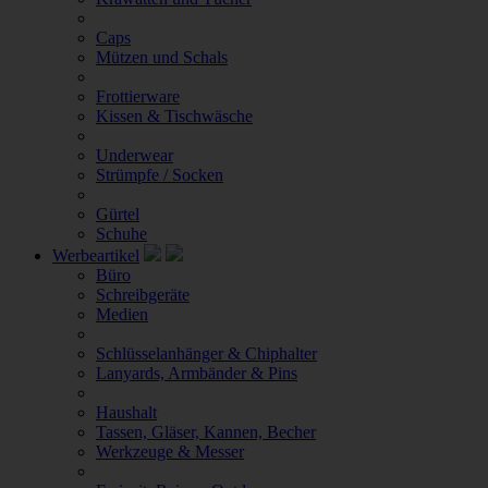
Caps
Mützen und Schals
Frottierware
Kissen & Tischwäsche
Underwear
Strümpfe / Socken
Gürtel
Schuhe
Werbeartikel
Büro
Schreibgeräte
Medien
Schlüsselanhänger & Chiphalter
Lanyards, Armbänder & Pins
Haushalt
Tassen, Gläser, Kannen, Becher
Werkzeuge & Messer