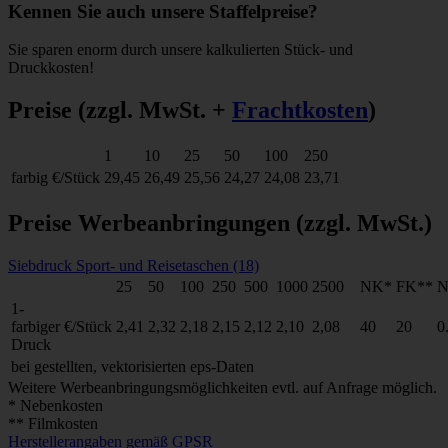
Kennen Sie auch unsere Staffelpreise?
Sie sparen enorm durch unsere kalkulierten Stück- und
Druckkosten!
Preise
(zzgl. MwSt. +
Frachtkosten
)
1
10
25
50
100
250
farbig
€/Stück
29,45
26,49
25,56
24,27
24,08
23,71
Preise Werbeanbringungen
(zzgl. MwSt.)
Siebdruck Sport- und Reisetaschen (18)
25
50
100
250
500
1000
2500
NK*
FK**
N
1-
farbiger
€/Stück
2,41
2,32
2,18
2,15
2,12
2,10
2,08
40
20
0
Druck
bei gestellten, vektorisierten eps-Daten
Weitere Werbeanbringungsmöglichkeiten evtl. auf Anfrage möglich.
* Nebenkosten
** Filmkosten
Herstellerangaben gemäß GPSR