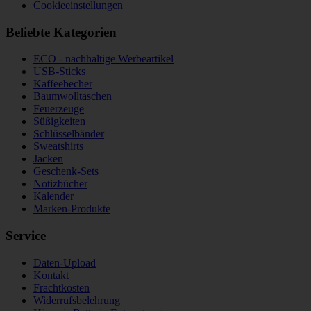
Cookieeinstellungen
Beliebte Kategorien
ECO - nachhaltige Werbeartikel
USB-Sticks
Kaffeebecher
Baumwolltaschen
Feuerzeuge
Süßigkeiten
Schlüsselbänder
Sweatshirts
Jacken
Geschenk-Sets
Notizbücher
Kalender
Marken-Produkte
Service
Daten-Upload
Kontakt
Frachtkosten
Widerrufsbelehrung