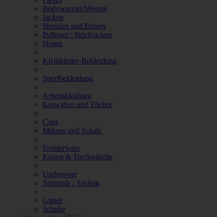
Bodywarmer/Westen
Jacken
Hemden und Blusen
Pullover / Strickjacken
Hosen
Kleinkinder-Bekleidung
Sportbekleidung
Arbeitskleidung
Krawatten und Tücher
Caps
Mützen und Schals
Frottierware
Kissen & Tischwäsche
Underwear
Strümpfe / Socken
Gürtel
Schuhe