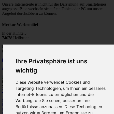
Unsere Internetseite ist nicht für die Darstellung auf Smartphones
angepasst. Bitte wechseln sie auf ein Tablet oder PC um unsere
Angebot durchstöbern zu können.
Merkur Werbemittel
In der Klinge 3
74078 Heilbronn
Fax:
07131 / 28502-20
E-Mail:
info@merkur-werbemittel.de
Ihre Privatsphäre ist uns
07131
/
28 50 20
info@merkur-werbemittel.de
wichtig
0
Diese Website verwendet Cookies und
Spezialist für Werbeartikel und Textile Werbung
Targeting Technologien, um Ihnen ein besseres
Textilien
Internet-Erlebnis zu ermöglichen und die
T-Shirts
Polo-Shirts
Sweatshirts /
Sweatjacken
Fleece
Bodywarmer/Westen
Jacken
Hemden und
Werbung, die Sie sehen, besser an Ihre
Blusen
Pullover / Strickjacken
Hosen
Bedürfnisse anzupassen. Diese Technologien
Kleinkinder-Bekleidung
nutzen wir außerdem, um Ergebnisse zu
Sportbekleidung