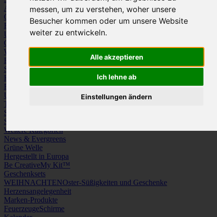
Arbeitskleidung
Krawatten und Tücher
messen, um zu verstehen, woher unsere
Caps
Mützen und Schals
Besucher kommen oder um unsere Website
Frottierware
Kissen & Tischwäsche
weiter zu entwickeln.
Underwear
Strümpfe / Socken
Gürtel
Schuhe
Werbeartikel
Alle akzeptieren
Büro
Schreibgeräte
Medien
Schlüsselanhänger & Chiphalter
Lanyards, Armbänder & Pins
Ich lehne ab
Haushalt
Tassen, Gläser, Kannen, Becher
Werkzeuge & Messer
Freizeit, Reisen, Outdoor
Strand & Camping
Wellness
Uhren
Licht & Optik
Einstellungen ändern
Taschen
Koffer & Trolleys
Rucksäcke
Schlüsseletuis & Brieftaschen
Spiele
Kuscheltiere
Weitere Kategorien
News & Evergreens
Grüne Welle
Hergestellt in Europa
Be Creative
My Kit™
Geschenksets
WEIHNACHTEN
Oster-Süßigkeiten und Geschenke
Herzensangelegenheit
Marken-Produkte
Feuerzeuge
Schirme