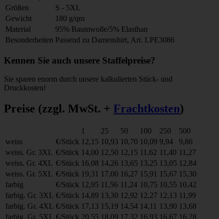
Größen
S - 5XL
Gewicht
180 g/qm
Material
95% Baumwolle/5% Elasthan
Besonderheiten
Passend zu Damenshirt, Art. LPE3086
Kennen Sie auch unsere Staffelpreise?
Sie sparen enorm durch unsere kalkulierten Stück- und
Druckkosten!
Preise
(zzgl. MwSt. +
Frachtkosten
)
1
25
50
100
250
500
weiss
€/Stück
12,15
10,93
10,70
10,09
9,94
9,86
weiss. Gr. 3XL
€/Stück
14,00
12,50
12,15
11,62
11,40
11,27
weiss. Gr. 4XL
€/Stück
16,08
14,26
13,65
13,25
13,05
12,84
weiss. Gr. 5XL
€/Stück
19,31
17,00
16,27
15,91
15,67
15,30
farbig
€/Stück
12,95
11,56
11,24
10,75
10,55
10,42
farbig. Gr. 3XL
€/Stück
14,89
13,30
12,92
12,27
12,13
11,99
farbig. Gr. 4XL
€/Stück
17,13
15,19
14,54
14,11
13,90
13,68
farbig. Gr. 5XL
€/Stück
20,55
18,09
17,32
16,93
16,67
16,28