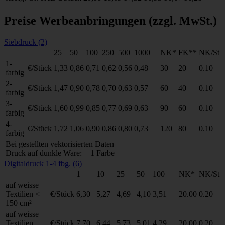
Preise Werbeanbringungen
(zzgl. MwSt.)
Siebdruck (2)
25
50
100
250
500
1000
NK*
FK**
NK/St
1-
€/Stück
1,33
0,86
0,71
0,62
0,56
0,48
30
20
0.10
farbig
2-
€/Stück
1,47
0,90
0,78
0,70
0,63
0,57
60
40
0.10
farbig
3-
€/Stück
1,60
0,99
0,85
0,77
0,69
0,63
90
60
0.10
farbig
4-
€/Stück
1,72
1,06
0,90
0,86
0,80
0,73
120
80
0.10
farbig
Bei gestellten vektorisierten Daten
Druck auf dunkle Ware: + 1 Farbe
Digitaldruck 1-4 fbg. (6)
1
10
25
50
100
NK*
NK/St
auf weisse
Textilien <
€/Stück
6,30
5,27
4,69
4,10
3,51
20.00
0.20
150 cm²
auf weisse
Textilien
€/Stück
7,70
6,44
5,73
5,01
4,29
20.00
0.20