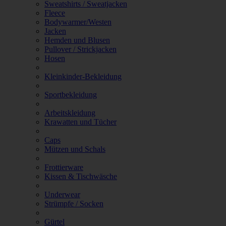
Sweatshirts / Sweatjacken
Fleece
Bodywarmer/Westen
Jacken
Hemden und Blusen
Pullover / Strickjacken
Hosen
Kleinkinder-Bekleidung
Sportbekleidung
Arbeitskleidung
Krawatten und Tücher
Caps
Mützen und Schals
Frottierware
Kissen & Tischwäsche
Underwear
Strümpfe / Socken
Gürtel