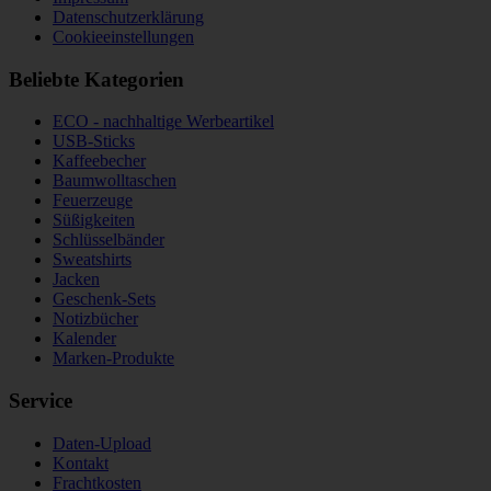
Datenschutzerklärung
Cookieeinstellungen
Beliebte Kategorien
ECO - nachhaltige Werbeartikel
USB-Sticks
Kaffeebecher
Baumwolltaschen
Feuerzeuge
Süßigkeiten
Schlüsselbänder
Sweatshirts
Jacken
Geschenk-Sets
Notizbücher
Kalender
Marken-Produkte
Service
Daten-Upload
Kontakt
Frachtkosten