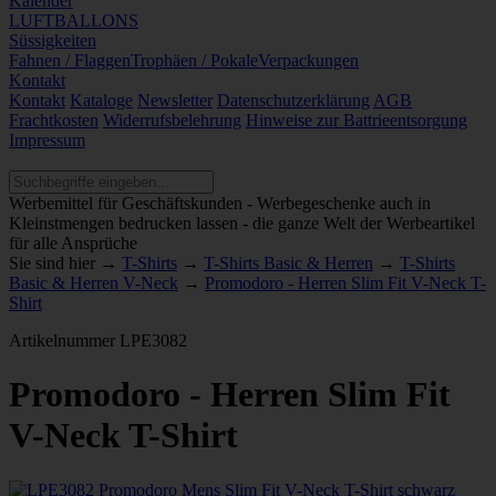
Kalender
LUFTBALLONS
Süssigkeiten
Fahnen / Flaggen
Trophäen / Pokale
Verpackungen
Kontakt
Kontakt
Kataloge
Newsletter
Datenschutzerklärung
AGB
Frachtkosten
Widerrufsbelehrung
Hinweise zur Battrieentsorgung
Impressum
Werbemittel für Geschäftskunden - Werbegeschenke auch in
Kleinstmengen bedrucken lassen - die ganze Welt der Werbeartikel
für alle Ansprüche
Sie sind hier →
T-Shirts
→
T-Shirts Basic & Herren
→
T-Shirts
Basic & Herren V-Neck
→
Promodoro - Herren Slim Fit V-Neck T-
Shirt
Artikelnummer
LPE3082
Promodoro - Herren Slim Fit
V-Neck T-Shirt