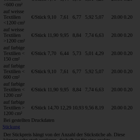
<600 cm²
auf weisse
Textilien
€/Stück
9,10
7,61
6,77
5,92
5,07
20.00
0.20
<1200 cm²
auf weisse
Textilien
€/Stück
11,90
9,95
8,84
7,74
6,63
20.00
0.20
>1200 cm²
auf farbige
Textilien <
€/Stück
7,70
6,44
5,73
5,01
4,29
20.00
0.20
150 cm²
auf farbige
Textilien <
€/Stück
9,10
7,61
6,77
5,92
5,07
20.00
0.20
600 cm²
auf farbige
Textilien <
€/Stück
11,90
9,95
8,84
7,74
6,63
20.00
0.20
1200 cm²
auf farbige
Textilien >
€/Stück
14,70
12,29
10,93
9,56
8,19
20.00
0.20
1200 cm²
Bei gestellten Druckdaten
Stickung
Der Stickpreis hängt von der Anzahl der Stickstiche ab. Diese