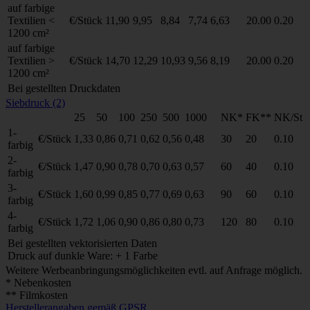
auf farbige
Textilien <
€/Stück
11,90
9,95
8,84
7,74
6,63
20.00
0.20
1200 cm²
auf farbige
Textilien >
€/Stück
14,70
12,29
10,93
9,56
8,19
20.00
0.20
1200 cm²
Bei gestellten Druckdaten
Siebdruck (2)
25
50
100
250
500
1000
NK*
FK**
NK/St
1-
€/Stück
1,33
0,86
0,71
0,62
0,56
0,48
30
20
0.10
farbig
2-
€/Stück
1,47
0,90
0,78
0,70
0,63
0,57
60
40
0.10
farbig
3-
€/Stück
1,60
0,99
0,85
0,77
0,69
0,63
90
60
0.10
farbig
4-
€/Stück
1,72
1,06
0,90
0,86
0,80
0,73
120
80
0.10
farbig
Bei gestellten vektorisierten Daten
Druck auf dunkle Ware: + 1 Farbe
Weitere Werbeanbringungsmöglichkeiten evtl. auf Anfrage möglich.
* Nebenkosten
** Filmkosten
Herstellerangaben gemäß GPSR