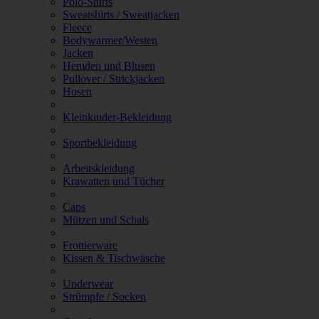
Polo-Shirts
Sweatshirts / Sweatjacken
Fleece
Bodywarmer/Westen
Jacken
Hemden und Blusen
Pullover / Strickjacken
Hosen
Kleinkinder-Bekleidung
Sportbekleidung
Arbeitskleidung
Krawatten und Tücher
Caps
Mützen und Schals
Frottierware
Kissen & Tischwäsche
Underwear
Strümpfe / Socken