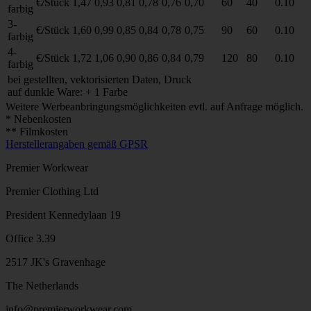
€/Stück
1,47
0,93
0,81
0,78
0,76
0,70
60
40
0.10
farbig
3-
€/Stück
1,60
0,99
0,85
0,84
0,78
0,75
90
60
0.10
farbig
4-
€/Stück
1,72
1,06
0,90
0,86
0,84
0,79
120
80
0.10
farbig
bei gestellten, vektorisierten Daten, Druck
auf dunkle Ware: + 1 Farbe
Weitere Werbeanbringungsmöglichkeiten evtl. auf Anfrage möglich.
* Nebenkosten
** Filmkosten
Herstellerangaben gemäß GPSR
Premier Workwear
Premier Clothing Ltd
President Kennedylaan 19
Office 3.39
2517 JK's Gravenhage
The Netherlands
info@premierworkwear.com