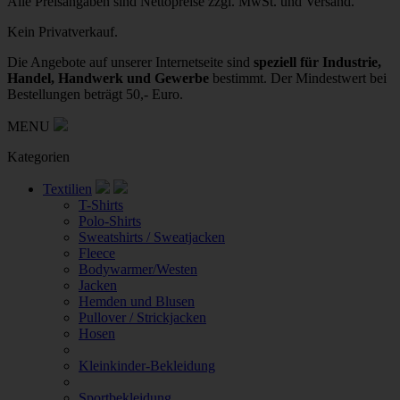
Alle Preisangaben sind Nettopreise zzgl. MwSt. und Versand.
Kein Privatverkauf.
Die Angebote auf unserer Internetseite sind
speziell für Industrie,
Handel, Handwerk und Gewerbe
bestimmt. Der Mindestwert bei
Bestellungen beträgt 50,- Euro.
MENU
Kategorien
Textilien
T-Shirts
Polo-Shirts
Sweatshirts / Sweatjacken
Fleece
Bodywarmer/Westen
Jacken
Hemden und Blusen
Pullover / Strickjacken
Hosen
Kleinkinder-Bekleidung
Sportbekleidung