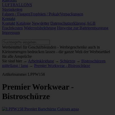
Kalender
LUFTBALLONS
Süssigkeiten
Fahnen / Flaggen
Trophäen / Pokale
Verpackungen
Kontakt
Kontakt
Kataloge
Newsletter
Datenschutzerklärung
AGB
Frachtkosten
Widerrufsbelehrung
Hinweise zur Battrieentsorgung
Impressum
Werbemittel für Geschäftskunden - Werbegeschenke auch in
Kleinstmengen bedrucken lassen - die ganze Welt der Werbeartikel
für alle Ansprüche
Sie sind hier →
Arbeitskleidung
→
Schürzen
→
Bistroschürzen
mittellang / lang
→
Premier Workwear - Bistroschürze
Artikelnummer
LPPW158
Premier Workwear -
Bistroschürze