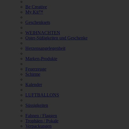
Be Creative
My Kit™
Geschenksets
WEIHNACHTEN
Oster-Süßigkeiten und Geschenke
Herzensangelegenheit
Marken-Produkte
Feuerzeuge
Schirme
Kalender
LUFTBALLONS
Süssigkeiten
Fahnen / Flaggen
Trophäen / Pokale
Verpackungen