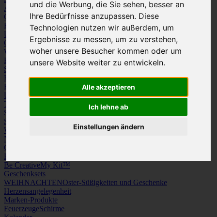
und die Werbung, die Sie sehen, besser an
Arbeitskleidung
Krawatten und Tücher
Ihre Bedürfnisse anzupassen. Diese
Caps
Mützen und Schals
Frottierware
Kissen & Tischwäsche
Technologien nutzen wir außerdem, um
Underwear
Strümpfe / Socken
Ergebnisse zu messen, um zu verstehen,
Gürtel
Schuhe
woher unsere Besucher kommen oder um
Werbeartikel
Büro
Schreibgeräte
Medien
unsere Website weiter zu entwickeln.
Schlüsselanhänger & Chiphalter
Lanyards, Armbänder & Pins
Haushalt
Tassen, Gläser, Kannen, Becher
Werkzeuge & Messer
Freizeit, Reisen, Outdoor
Strand & Camping
Wellness
Alle akzeptieren
Uhren
Licht & Optik
Taschen
Koffer & Trolleys
Rucksäcke
Ich lehne ab
Schlüsseletuis & Brieftaschen
Spiele
Kuscheltiere
Einstellungen ändern
Weitere Kategorien
News & Evergreens
Grüne Welle
Hergestellt in Europa
Be Creative
My Kit™
Geschenksets
WEIHNACHTEN
Oster-Süßigkeiten und Geschenke
Herzensangelegenheit
Marken-Produkte
Feuerzeuge
Schirme