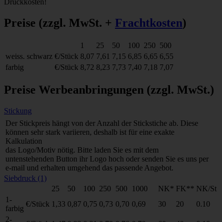
Druckkosten!
Preise
(zzgl. MwSt. +
Frachtkosten
)
1
25
50
100
250
500
weiss. schwarz
€/Stück
8,07
7,61
7,15
6,85
6,65
6,55
farbig
€/Stück
8,72
8,23
7,73
7,40
7,18
7,07
Preise Werbeanbringungen
(zzgl. MwSt.)
Stickung
Der Stickpreis hängt von der Anzahl der Stickstiche ab. Diese
können sehr stark variieren, deshalb ist für eine exakte
Kalkulation
das Logo/Motiv nötig. Bitte laden Sie es mit dem
untenstehenden Button ihr Logo hoch oder senden Sie es uns per
e-mail und erhalten umgehend das passende Angebot.
Siebdruck (1)
25
50
100
250
500
1000
NK*
FK**
NK/St
1-
€/Stück
1,33
0,87
0,75
0,73
0,70
0,69
30
20
0.10
farbig
2-