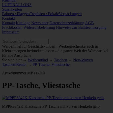
Kalender
LUFTBALLONS
Süssigkeiten
Fahnen / Flaggen
Trophäen / Pokale
Verpackungen
Kontakt
Kontakt
Kataloge
Newsletter
Datenschutzerklärung
AGB
Frachtkosten
Widerrufsbelehrung
Hinweise zur Battrieentsorgung
Impressum
Werbemittel für Geschäftskunden - Werbegeschenke auch in
Kleinstmengen bedrucken lassen - die ganze Welt der Werbeartikel
für alle Ansprüche
Sie sind hier →
Werbeartikel
→
Taschen
→
Non-Woven
Taschen/Beutel
→
PP-Tasche, Vliestasche
Artikelnummer
MPT17001
PP-Tasche, Vliestasche
MPPP3842K Klassische PP-Tasche mit kurzen Henkeln gelb