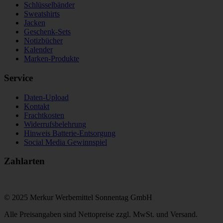
Schlüsselbänder
Sweatshirts
Jacken
Geschenk-Sets
Notizbücher
Kalender
Marken-Produkte
Service
Daten-Upload
Kontakt
Frachtkosten
Widerrufsbelehrung
Hinweis Batterie-Entsorgung
Social Media Gewinnspiel
Zahlarten
© 2025 Merkur Werbemittel Sonnentag GmbH
Alle Preisangaben sind Nettopreise zzgl. MwSt. und Versand.