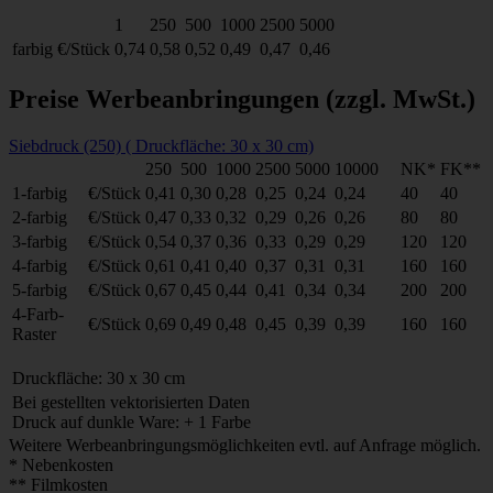
1
250
500
1000
2500
5000
farbig
€/Stück
0,74
0,58
0,52
0,49
0,47
0,46
Preise Werbeanbringungen
(zzgl. MwSt.)
Siebdruck (250) ( Druckfläche: 30 x 30 cm)
250
500
1000
2500
5000
10000
NK*
FK**
1-farbig
€/Stück
0,41
0,30
0,28
0,25
0,24
0,24
40
40
2-farbig
€/Stück
0,47
0,33
0,32
0,29
0,26
0,26
80
80
3-farbig
€/Stück
0,54
0,37
0,36
0,33
0,29
0,29
120
120
4-farbig
€/Stück
0,61
0,41
0,40
0,37
0,31
0,31
160
160
5-farbig
€/Stück
0,67
0,45
0,44
0,41
0,34
0,34
200
200
4-Farb-
€/Stück
0,69
0,49
0,48
0,45
0,39
0,39
160
160
Raster
Druckfläche: 30 x 30 cm
Bei gestellten vektorisierten Daten
Druck auf dunkle Ware: + 1 Farbe
Weitere Werbeanbringungsmöglichkeiten evtl. auf Anfrage möglich.
* Nebenkosten
** Filmkosten