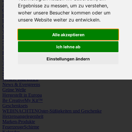
Arbeitskleidung
Krawatten und Tücher
Ergebnisse zu messen, um zu verstehen,
Caps
Mützen und Schals
woher unsere Besucher kommen oder um
Frottierware
Kissen & Tischwäsche
unsere Website weiter zu entwickeln.
Underwear
Strümpfe / Socken
Gürtel
Schuhe
Werbeartikel
Alle akzeptieren
Büro
Schreibgeräte
Medien
Schlüsselanhänger & Chiphalter
Lanyards, Armbänder & Pins
Ich lehne ab
Haushalt
Tassen, Gläser, Kannen, Becher
Werkzeuge & Messer
Freizeit, Reisen, Outdoor
Strand & Camping
Wellness
Uhren
Licht & Optik
Einstellungen ändern
Taschen
Koffer & Trolleys
Rucksäcke
Schlüsseletuis & Brieftaschen
Spiele
Kuscheltiere
Weitere Kategorien
News & Evergreens
Grüne Welle
Hergestellt in Europa
Be Creative
My Kit™
Geschenksets
WEIHNACHTEN
Oster-Süßigkeiten und Geschenke
Herzensangelegenheit
Marken-Produkte
Feuerzeuge
Schirme