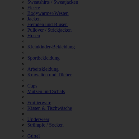
Sweatshirts / Sweatjacken
Fleece
Bodywarmer/Westen
Jacken
Hemden und Blusen
Pullover / Strickjacken
Hosen
Kleinkinder-Bekleidung
Sportbekleidung
Arbeitskleidung
Krawatten und Tücher
Caps
Mützen und Schals
Frottierware
Kissen & Tischwäsche
Underwear
Strümpfe / Socken
Gürtel