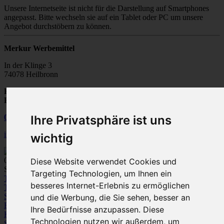
Unsere Internetseite ist nicht für die Darstellung auf Smartphones
angepasst. Bitte wechseln sie auf ein Tablet oder PC um unsere
Angebot durchstöbern zu können.
Merkur Werbemittel
In der Klinge 3
74078 Heilbronn
Fax:
07131 / 28502-20
E-Mail:
info@merkur-werbemittel.de
07131
/
28 50 20
Ihre Privatsphäre ist uns
info@merkur-werbemittel.de
wichtig
0
Diese Website verwendet Cookies und
Spezialist für Werbeartikel und Textile Werbung
Targeting Technologien, um Ihnen ein
Textilien
besseres Internet-Erlebnis zu ermöglichen
T-Shirts
Polo-Shirts
Sweatshirts /
Sweatjacken
Fleece
Bodywarmer/Westen
Jacken
Hemden und
und die Werbung, die Sie sehen, besser an
Blusen
Pullover / Strickjacken
Hosen
Ihre Bedürfnisse anzupassen. Diese
Kleinkinder-Bekleidung
Technologien nutzen wir außerdem, um
Sportbekleidung