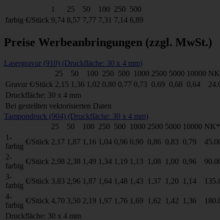
1
25
50
100
250
500
farbig
€/Stück
9,74
8,57
7,77
7,31
7,14
6,89
Preise Werbeanbringungen
(zzgl. MwSt.)
Lasergravur (910) (Druckfläche: 30 x 4 mm)
25
50
100
250
500
1000
2500
5000
10000
NK
Gravur
€/Stück
2,15
1,36
1,02
0,80
0,77
0,73
0,69
0,68
0,64
24.
Druckfläche: 30 x 4 mm
Bei gestellten vektorisierten Daten
Tampondruck (904) (Druckfläche: 30 x 4 mm)
25
50
100
250
500
1000
2500
5000
10000
NK*
1-
€/Stück
2,17
1,87
1,16
1,04
0,96
0,90
0,86
0,83
0,79
45.0
farbig
2-
€/Stück
2,98
2,38
1,49
1,34
1,19
1,13
1,08
1,00
0,96
90.0
farbig
3-
€/Stück
3,83
2,96
1,87
1,64
1,48
1,43
1,37
1,20
1,14
135.
farbig
4-
€/Stück
4,70
3,50
2,19
1,97
1,76
1,69
1,62
1,42
1,36
180.
farbig
Druckfläche: 30 x 4 mm