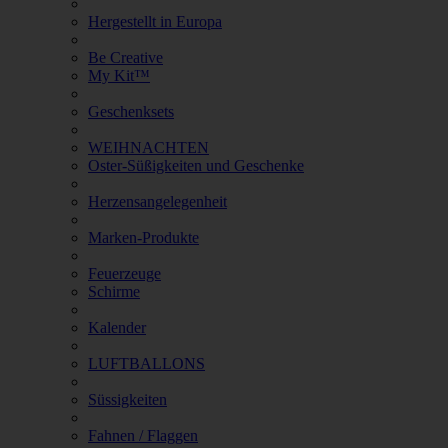
Hergestellt in Europa
Be Creative
My Kit™
Geschenksets
WEIHNACHTEN
Oster-Süßigkeiten und Geschenke
Herzensangelegenheit
Marken-Produkte
Feuerzeuge
Schirme
Kalender
LUFTBALLONS
Süssigkeiten
Fahnen / Flaggen