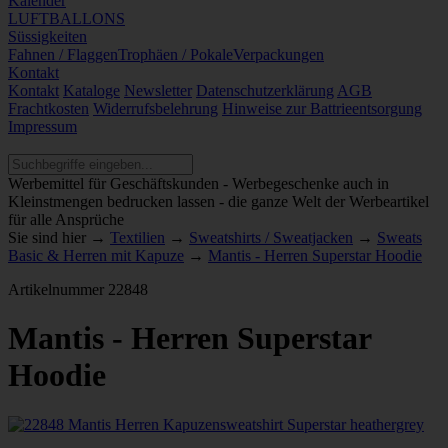
Kalender
LUFTBALLONS
Süssigkeiten
Fahnen / Flaggen
Trophäen / Pokale
Verpackungen
Kontakt
Kontakt
Kataloge
Newsletter
Datenschutzerklärung
AGB
Frachtkosten
Widerrufsbelehrung
Hinweise zur Battrieentsorgung
Impressum
Werbemittel für Geschäftskunden - Werbegeschenke auch in
Kleinstmengen bedrucken lassen - die ganze Welt der Werbeartikel
für alle Ansprüche
Sie sind hier →
Textilien
→
Sweatshirts / Sweatjacken
→
Sweats
Basic & Herren mit Kapuze
→
Mantis - Herren Superstar Hoodie
Artikelnummer
22848
Mantis - Herren Superstar
Hoodie