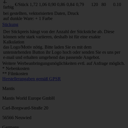
4-
€/Stück
1,72
1,06
0,90
0,86
0,84
0,79
120
80
0.10
farbig
bei gestellten, vektorisierten Daten, Druck
auf dunkle Ware: + 1 Farbe
Stickung
Der Stickpreis hängt von der Anzahl der Stickstiche ab. Diese
können sehr stark variieren, deshalb ist für eine exakte
Kalkulation
das Logo/Motiv nötig. Bitte laden Sie es mit dem
untenstehenden Button ihr Logo hoch oder senden Sie es uns per
e-mail und erhalten umgehend das passende Angebot.
Weitere Werbeanbringungsmöglichkeiten evtl. auf Anfrage möglich.
* Nebenkosten
** Filmkosten
Herstellerangaben gemäß GPSR
Mantis
Mantis World Europe GmbH
Carl-Borgward-Straße 20
56566 Neuwied
Germany