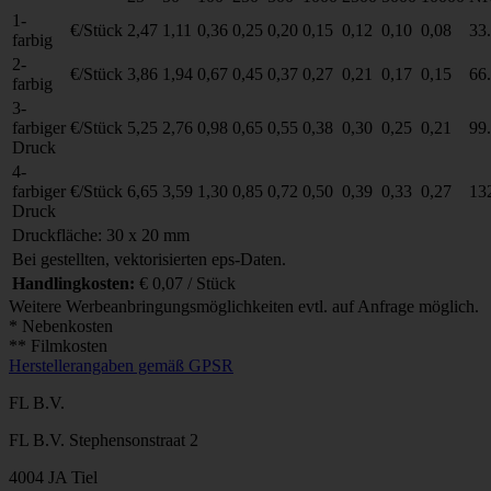
1-
€/Stück
2,47
1,11
0,36
0,25
0,20
0,15
0,12
0,10
0,08
33
farbig
2-
€/Stück
3,86
1,94
0,67
0,45
0,37
0,27
0,21
0,17
0,15
66
farbig
3-
farbiger
€/Stück
5,25
2,76
0,98
0,65
0,55
0,38
0,30
0,25
0,21
99
Druck
4-
farbiger
€/Stück
6,65
3,59
1,30
0,85
0,72
0,50
0,39
0,33
0,27
13
Druck
Druckfläche: 30 x 20 mm
Bei gestellten, vektorisierten eps-Daten.
Handlingkosten:
€ 0,07 / Stück
Weitere Werbeanbringungsmöglichkeiten evtl. auf Anfrage möglich.
* Nebenkosten
** Filmkosten
Herstellerangaben gemäß GPSR
FL B.V.
FL B.V. Stephensonstraat 2
4004 JA Tiel