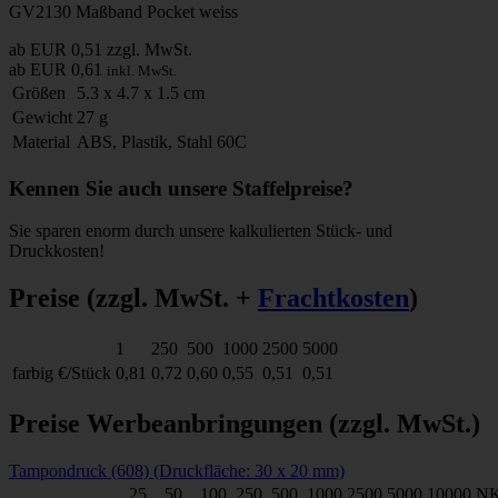
GV2130 Maßband Pocket weiss
ab EUR 0,51
zzgl. MwSt.
ab EUR 0,61
inkl. MwSt.
Größen
5.3 x 4.7 x 1.5 cm
Gewicht
27 g
Material
ABS, Plastik, Stahl 60C
Kennen Sie auch unsere Staffelpreise?
Sie sparen enorm durch unsere kalkulierten Stück- und
Druckkosten!
Preise
(zzgl. MwSt. +
Frachtkosten
)
1
250
500
1000
2500
5000
farbig
€/Stück
0,81
0,72
0,60
0,55
0,51
0,51
Preise Werbeanbringungen
(zzgl. MwSt.)
Tampondruck (608) (Druckfläche: 30 x 20 mm)
25
50
100
250
500
1000
2500
5000
10000
N