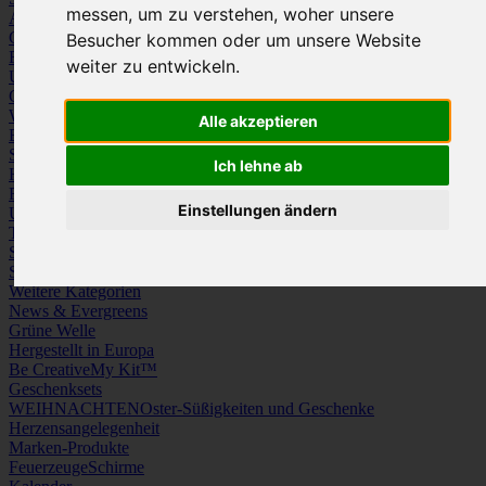
messen, um zu verstehen, woher unsere
Arbeitskleidung
Krawatten und Tücher
Caps
Mützen und Schals
Besucher kommen oder um unsere Website
Frottierware
Kissen & Tischwäsche
weiter zu entwickeln.
Underwear
Strümpfe / Socken
Gürtel
Schuhe
Werbeartikel
Alle akzeptieren
Büro
Schreibgeräte
Medien
Schlüsselanhänger & Chiphalter
Lanyards, Armbänder & Pins
Ich lehne ab
Haushalt
Tassen, Gläser, Kannen, Becher
Werkzeuge & Messer
Freizeit, Reisen, Outdoor
Strand & Camping
Wellness
Einstellungen ändern
Uhren
Licht & Optik
Taschen
Koffer & Trolleys
Rucksäcke
Schlüsseletuis & Brieftaschen
Spiele
Kuscheltiere
Weitere Kategorien
News & Evergreens
Grüne Welle
Hergestellt in Europa
Be Creative
My Kit™
Geschenksets
WEIHNACHTEN
Oster-Süßigkeiten und Geschenke
Herzensangelegenheit
Marken-Produkte
Feuerzeuge
Schirme