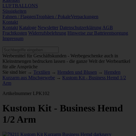
Kalender
LUFTBALLONS
Süssigkeiten
Fahnen / Flaggen
Trophäen / Pokale
Verpackungen
Kontakt
Kontakt
Kataloge
Newsletter
Datenschutzerklärung
AGB
Frachtkosten
Widerrufsbelehrung
Hinweise zur Battrieentsorgung
Impressum
Werbemittel für Geschäftskunden - Werbegeschenke auch in
Kleinstmengen bedrucken lassen - die ganze Welt der Werbeartikel
für alle Ansprüche
Sie sind hier →
Textilien
→
Hemden und Blusen
→
Hemden
Kurzarm aus Mischgewebe
→
Kustom Kit - Business Hemd 1/2
Arm
Artikelnummer
LPK102
Kustom Kit - Business Hemd
1/2 Arm