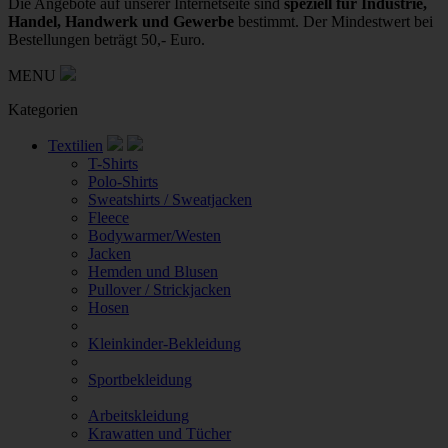
Die Angebote auf unserer Internetseite sind
speziell für Industrie,
Handel, Handwerk und Gewerbe
bestimmt. Der Mindestwert bei
Bestellungen beträgt 50,- Euro.
MENU
Kategorien
Textilien
T-Shirts
Polo-Shirts
Sweatshirts / Sweatjacken
Fleece
Bodywarmer/Westen
Jacken
Hemden und Blusen
Pullover / Strickjacken
Hosen
Kleinkinder-Bekleidung
Sportbekleidung
Arbeitskleidung
Krawatten und Tücher