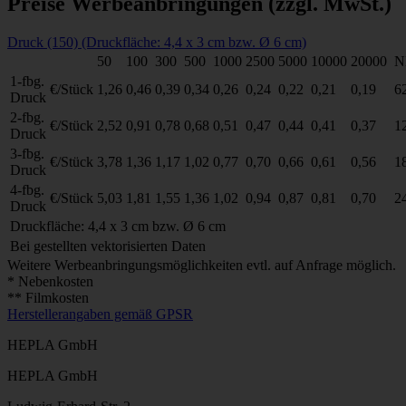
Preise Werbeanbringungen
(zzgl. MwSt.)
Druck (150) (Druckfläche: 4,4 x 3 cm bzw. Ø 6 cm)
50
100
300
500
1000
2500
5000
10000
20000
N
1-fbg.
€/Stück
1,26
0,46
0,39
0,34
0,26
0,24
0,22
0,21
0,19
6
Druck
2-fbg.
€/Stück
2,52
0,91
0,78
0,68
0,51
0,47
0,44
0,41
0,37
1
Druck
3-fbg.
€/Stück
3,78
1,36
1,17
1,02
0,77
0,70
0,66
0,61
0,56
1
Druck
4-fbg.
€/Stück
5,03
1,81
1,55
1,36
1,02
0,94
0,87
0,81
0,70
2
Druck
Druckfläche: 4,4 x 3 cm bzw. Ø 6 cm
Bei gestellten vektorisierten Daten
Weitere Werbeanbringungsmöglichkeiten evtl. auf Anfrage möglich.
* Nebenkosten
** Filmkosten
Herstellerangaben gemäß GPSR
HEPLA GmbH
HEPLA GmbH