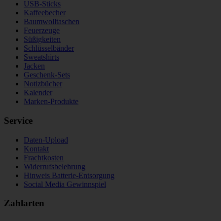
USB-Sticks
Kaffeebecher
Baumwolltaschen
Feuerzeuge
Süßigkeiten
Schlüsselbänder
Sweatshirts
Jacken
Geschenk-Sets
Notizbücher
Kalender
Marken-Produkte
Service
Daten-Upload
Kontakt
Frachtkosten
Widerrufsbelehrung
Hinweis Batterie-Entsorgung
Social Media Gewinnspiel
Zahlarten