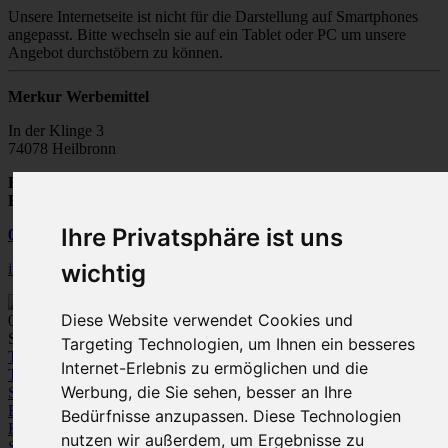
Unsere Internetseite ist nicht für die Darstellung auf Smartphones
angepasst. Bitte wechseln sie auf ein Tablet oder PC um unsere
Angebot durchstöbern zu können.
Merkur Werbemittel
In der Klinge 3
74078 Heilbronn
Fax:
07131 / 28502-20
E-Mail:
info@merkur-werbemittel.de
Ihre Privatsphäre ist uns
07131
/
28 50 20
wichtig
info@merkur-werbemittel.de
Diese Website verwendet Cookies und
0
Spezialist für Werbeartikel und Textile Werbung
Targeting Technologien, um Ihnen ein besseres
Textilien
Internet-Erlebnis zu ermöglichen und die
T-Shirts
Polo-Shirts
Sweatshirts /
Werbung, die Sie sehen, besser an Ihre
Sweatjacken
Fleece
Bodywarmer/Westen
Jacken
Hemden und
Blusen
Pullover / Strickjacken
Hosen
Bedürfnisse anzupassen. Diese Technologien
Kleinkinder-Bekleidung
nutzen wir außerdem, um Ergebnisse zu
Sportbekleidung