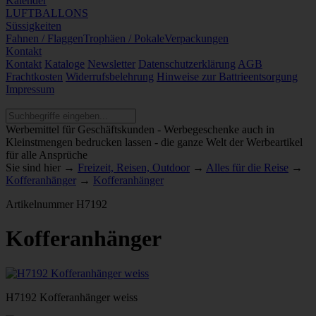
Kalender
LUFTBALLONS
Süssigkeiten
Fahnen / Flaggen
Trophäen / Pokale
Verpackungen
Kontakt
Kontakt
Kataloge
Newsletter
Datenschutzerklärung
AGB
Frachtkosten
Widerrufsbelehrung
Hinweise zur Battrieentsorgung
Impressum
Werbemittel für Geschäftskunden - Werbegeschenke auch in
Kleinstmengen bedrucken lassen - die ganze Welt der Werbeartikel
für alle Ansprüche
Sie sind hier →
Freizeit, Reisen, Outdoor
→
Alles für die Reise
→
Kofferanhänger
→
Kofferanhänger
Artikelnummer
H7192
Kofferanhänger
H7192 Kofferanhänger weiss