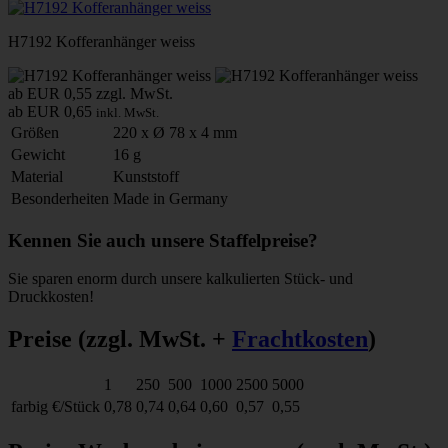
H7192 Kofferanhänger weiss
ab EUR 0,55
zzgl. MwSt.
ab EUR 0,65
inkl. MwSt.
Größen
220 x Ø 78 x 4 mm
Gewicht
16 g
Material
Kunststoff
Besonderheiten
Made in Germany
Kennen Sie auch unsere Staffelpreise?
Sie sparen enorm durch unsere kalkulierten Stück- und
Druckkosten!
Preise
(zzgl. MwSt. +
Frachtkosten
)
1
250
500
1000
2500
5000
farbig
€/Stück
0,78
0,74
0,64
0,60
0,57
0,55