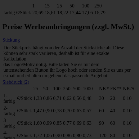
1
15
25
50
100
250
farbig
€/Stück
20,69
18,61
18,22
17,44
17,05
16,79
Preise Werbeanbringungen
(zzgl. MwSt.)
Stickung
Der Stickpreis hängt von der Anzahl der Stickstiche ab. Diese
können sehr stark variieren, deshalb ist für eine exakte
Kalkulation
das Logo/Motiv nötig. Bitte laden Sie es mit dem
untenstehenden Button ihr Logo hoch oder senden Sie es uns per
e-mail und erhalten umgehend das passende Angebot.
Siebdruck (2)
25
50
100
250
500
1000
NK*
FK**
NK/St
1-
€/Stück
1,33
0,86
0,71
0,62
0,56
0,48
30
20
0.10
farbig
2-
€/Stück
1,47
0,90
0,78
0,70
0,63
0,57
60
40
0.10
farbig
3-
€/Stück
1,60
0,99
0,85
0,77
0,69
0,63
90
60
0.10
farbig
4-
€/Stück
1,72
1,06
0,90
0,86
0,80
0,73
120
80
0.10
farbig