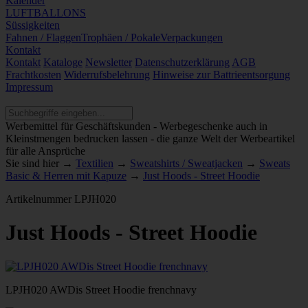
Kalender
LUFTBALLONS
Süssigkeiten
Fahnen / Flaggen
Trophäen / Pokale
Verpackungen
Kontakt
Kontakt
Kataloge
Newsletter
Datenschutzerklärung
AGB
Frachtkosten
Widerrufsbelehrung
Hinweise zur Battrieentsorgung
Impressum
Werbemittel für Geschäftskunden - Werbegeschenke auch in
Kleinstmengen bedrucken lassen - die ganze Welt der Werbeartikel
für alle Ansprüche
Sie sind hier →
Textilien
→
Sweatshirts / Sweatjacken
→
Sweats
Basic & Herren mit Kapuze
→
Just Hoods - Street Hoodie
Artikelnummer
LPJH020
Just Hoods - Street Hoodie
LPJH020 AWDis Street Hoodie frenchnavy