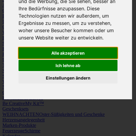
und die Werbung, die Sie sehen, besser an
Arbeitskleidung
Krawatten und Tücher
Ihre Bedürfnisse anzupassen. Diese
Caps
Mützen und Schals
Technologien nutzen wir außerdem, um
Frottierware
Kissen & Tischwäsche
Underwear
Strümpfe / Socken
Ergebnisse zu messen, um zu verstehen,
Gürtel
Schuhe
woher unsere Besucher kommen oder um
Werbeartikel
unsere Website weiter zu entwickeln.
Büro
Schreibgeräte
Medien
Schlüsselanhänger & Chiphalter
Lanyards, Armbänder & Pins
Haushalt
Tassen, Gläser, Kannen, Becher
Werkzeuge & Messer
Alle akzeptieren
Freizeit, Reisen, Outdoor
Strand & Camping
Wellness
Uhren
Licht & Optik
Taschen
Koffer & Trolleys
Rucksäcke
Ich lehne ab
Schlüsseletuis & Brieftaschen
Spiele
Kuscheltiere
Einstellungen ändern
Weitere Kategorien
News & Evergreens
Grüne Welle
Hergestellt in Europa
Be Creative
My Kit™
Geschenksets
WEIHNACHTEN
Oster-Süßigkeiten und Geschenke
Herzensangelegenheit
Marken-Produkte
Feuerzeuge
Schirme