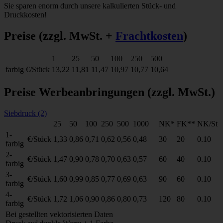
Sie sparen enorm durch unsere kalkulierten Stück- und
Druckkosten!
Preise
(zzgl. MwSt. +
Frachtkosten
)
1
25
50
100
250
500
farbig
€/Stück
13,22
11,81
11,47
10,97
10,77
10,64
Preise Werbeanbringungen
(zzgl. MwSt.)
Siebdruck (2)
25
50
100
250
500
1000
NK*
FK**
NK/St
1-
€/Stück
1,33
0,86
0,71
0,62
0,56
0,48
30
20
0.10
farbig
2-
€/Stück
1,47
0,90
0,78
0,70
0,63
0,57
60
40
0.10
farbig
3-
€/Stück
1,60
0,99
0,85
0,77
0,69
0,63
90
60
0.10
farbig
4-
€/Stück
1,72
1,06
0,90
0,86
0,80
0,73
120
80
0.10
farbig
Bei gestellten vektorisierten Daten