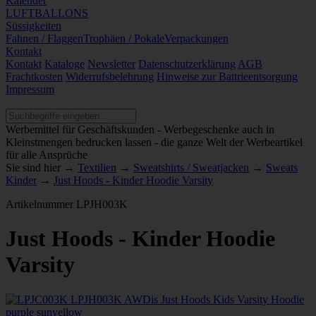
Kalender
LUFTBALLONS
Süssigkeiten
Fahnen / Flaggen
Trophäen / Pokale
Verpackungen
Kontakt
Kontakt
Kataloge
Newsletter
Datenschutzerklärung
AGB
Frachtkosten
Widerrufsbelehrung
Hinweise zur Battrieentsorgung
Impressum
Werbemittel für Geschäftskunden - Werbegeschenke auch in
Kleinstmengen bedrucken lassen - die ganze Welt der Werbeartikel
für alle Ansprüche
Sie sind hier →
Textilien
→
Sweatshirts / Sweatjacken
→
Sweats
Kinder
→
Just Hoods - Kinder Hoodie Varsity
Artikelnummer
LPJH003K
Just Hoods - Kinder Hoodie
Varsity