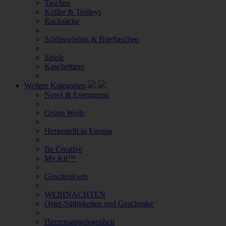
Taschen
Koffer & Trolleys
Rucksäcke
Schlüsseletuis & Brieftaschen
Spiele
Kuscheltiere
Weitere Kategorien
News & Evergreens
Grüne Welle
Hergestellt in Europa
Be Creative
My Kit™
Geschenksets
WEIHNACHTEN
Oster-Süßigkeiten und Geschenke
Herzensangelegenheit