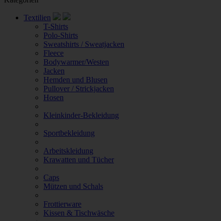
Textilien
T-Shirts
Polo-Shirts
Sweatshirts / Sweatjacken
Fleece
Bodywarmer/Westen
Jacken
Hemden und Blusen
Pullover / Strickjacken
Hosen
Kleinkinder-Bekleidung
Sportbekleidung
Arbeitskleidung
Krawatten und Tücher
Caps
Mützen und Schals
Frottierware
Kissen & Tischwäsche