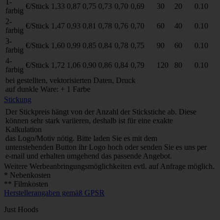
1-
€/Stück
1,33
0,87
0,75
0,73
0,70
0,69
30
20
0.10
farbig
2-
€/Stück
1,47
0,93
0,81
0,78
0,76
0,70
60
40
0.10
farbig
3-
€/Stück
1,60
0,99
0,85
0,84
0,78
0,75
90
60
0.10
farbig
4-
€/Stück
1,72
1,06
0,90
0,86
0,84
0,79
120
80
0.10
farbig
bei gestellten, vektorisierten Daten, Druck
auf dunkle Ware: + 1 Farbe
Stickung
Der Stickpreis hängt von der Anzahl der Stickstiche ab. Diese
können sehr stark variieren, deshalb ist für eine exakte
Kalkulation
das Logo/Motiv nötig. Bitte laden Sie es mit dem
untenstehenden Button ihr Logo hoch oder senden Sie es uns per
e-mail und erhalten umgehend das passende Angebot.
Weitere Werbeanbringungsmöglichkeiten evtl. auf Anfrage möglich.
* Nebenkosten
** Filmkosten
Herstellerangaben gemäß GPSR
Just Hoods