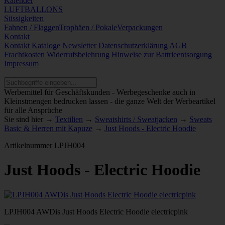
Kalender
LUFTBALLONS
Süssigkeiten
Fahnen / Flaggen
Trophäen / Pokale
Verpackungen
Kontakt
Kontakt
Kataloge
Newsletter
Datenschutzerklärung
AGB
Frachtkosten
Widerrufsbelehrung
Hinweise zur Battrieentsorgung
Impressum
Werbemittel für Geschäftskunden - Werbegeschenke auch in
Kleinstmengen bedrucken lassen - die ganze Welt der Werbeartikel
für alle Ansprüche
Sie sind hier →
Textilien
→
Sweatshirts / Sweatjacken
→
Sweats
Basic & Herren mit Kapuze
→
Just Hoods - Electric Hoodie
Artikelnummer
LPJH004
Just Hoods - Electric Hoodie
LPJH004 AWDis Just Hoods Electric Hoodie electricpink