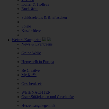
Koffer & Trolleys
Rucksäcke
Schlüsseletuis & Brieftaschen
Spiele
Kuscheltiere
Weitere Kategorien
News & Evergreens
Grüne Welle
Hergestellt in Europa
Be Creative
My Kit™
Geschenksets
WEIHNACHTEN
Oster-Süßigkeiten und Geschenke
Herzensangelegenheit