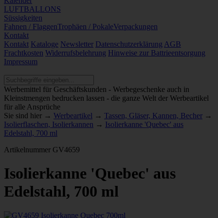
Kalender
LUFTBALLONS
Süssigkeiten
Fahnen / Flaggen
Trophäen / Pokale
Verpackungen
Kontakt
Kontakt
Kataloge
Newsletter
Datenschutzerklärung
AGB
Frachtkosten
Widerrufsbelehrung
Hinweise zur Battrieentsorgung
Impressum
Werbemittel für Geschäftskunden - Werbegeschenke auch in
Kleinstmengen bedrucken lassen - die ganze Welt der Werbeartikel
für alle Ansprüche
Sie sind hier →
Werbeartikel
→
Tassen, Gläser, Kannen, Becher
→
Isolierflaschen, Isolierkannen
→
Isolierkanne 'Quebec' aus
Edelstahl, 700 ml
Artikelnummer
GV4659
Isolierkanne 'Quebec' aus
Edelstahl, 700 ml