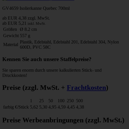
GV4659 Isolierkanne Quebec 700ml
ab EUR 4,38
zzgl. MwSt.
ab EUR 5,21
inkl. MwSt.
Größen
Ø 8.2 cm
Gewicht
557 g
Plastik, Edelstahl, Edelstahl 201, Edelstahl 304, Nylon
Material
600D, PVC 58C
Kennen Sie auch unsere Staffelpreise?
Sie sparen enorm durch unsere kalkulierten Stück- und
Druckkosten!
Preise
(zzgl. MwSt. +
Frachtkosten
)
1
25
50
100
250
500
farbig
€/Stück
5,62
5,30
4,95
4,59
4,45
4,38
Preise Werbeanbringungen
(zzgl. MwSt.)