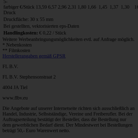
5-
farbiger
€/Stück
13,59
6,57
2,96
2,31
1,80
1,66
1,45
1,37
1,30
1
Druck
Druckfläche: 30 x 55 mm
Bei gestellten, vektorisierten eps-Daten
Handlingkosten:
€ 0,22 / Stück
Weitere Werbeanbringungsmöglichkeiten evtl. auf Anfrage möglich.
* Nebenkosten
** Filmkosten
Herstellerangaben gemäß GPSR
FL B.V.
FL B.V. Stephensonstraat 2
4004 JA Tiel
www.flbv.eu
Die Angebote auf unserer Internetseite richten sich ausschließlich an
Handel, Industrie, Selbstständige, Vereine und Freiberufler. Bei der
Auftragserteilung bestätigt der Besteller, dass die Bestellung nur
dem gewerblichen Bedarf dient. Der Mindestwert bei Bestellungen
beträgt 50,- Euro Warenwert netto.