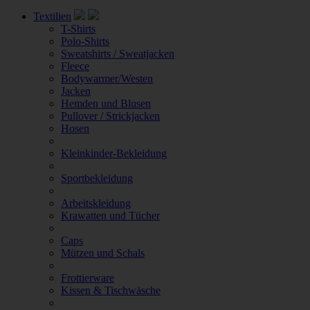
Textilien
T-Shirts
Polo-Shirts
Sweatshirts / Sweatjacken
Fleece
Bodywarmer/Westen
Jacken
Hemden und Blusen
Pullover / Strickjacken
Hosen
Kleinkinder-Bekleidung
Sportbekleidung
Arbeitskleidung
Krawatten und Tücher
Caps
Mützen und Schals
Frottierware
Kissen & Tischwäsche