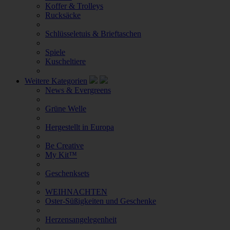
Koffer & Trolleys
Rucksäcke
Schlüsseletuis & Brieftaschen
Spiele
Kuscheltiere
Weitere Kategorien
News & Evergreens
Grüne Welle
Hergestellt in Europa
Be Creative
My Kit™
Geschenksets
WEIHNACHTEN
Oster-Süßigkeiten und Geschenke
Herzensangelegenheit