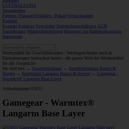
Kalender
LUFTBALLONS
Süssigkeiten
Fahnen / Flaggen
Trophäen / Pokale
Verpackungen
Kontakt
Kontakt
Kataloge
Newsletter
Datenschutzerklärung
AGB
Frachtkosten
Widerrufsbelehrung
Hinweise zur Battrieentsorgung
Impressum
Werbemittel für Geschäftskunden - Werbegeschenke auch in
Kleinstmengen bedrucken lassen - die ganze Welt der Werbeartikel
für alle Ansprüche
Sie sind hier →
Sportbekleidung
→
Sportbekleidung Basics &
Herren
→
Sportshirts Langarm Basics & Herren
→
Gamegear -
Warmtex® Langarm Base Layer
Artikelnummer
03011
Gamegear - Warmtex®
Langarm Base Layer