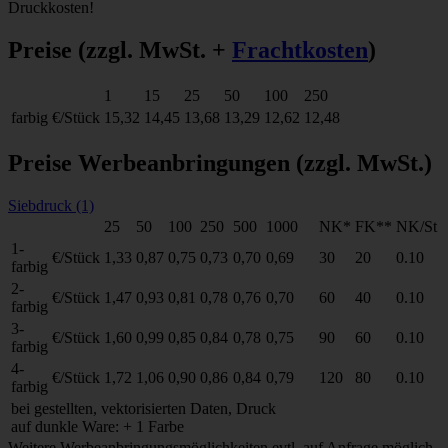
Druckkosten!
Preise
(zzgl. MwSt. +
Frachtkosten
)
1
15
25
50
100
250
farbig
€/Stück
15,32
14,45
13,68
13,29
12,62
12,48
Preise Werbeanbringungen
(zzgl. MwSt.)
Siebdruck (1)
25
50
100
250
500
1000
NK*
FK**
NK/St
1-
€/Stück
1,33
0,87
0,75
0,73
0,70
0,69
30
20
0.10
farbig
2-
€/Stück
1,47
0,93
0,81
0,78
0,76
0,70
60
40
0.10
farbig
3-
€/Stück
1,60
0,99
0,85
0,84
0,78
0,75
90
60
0.10
farbig
4-
€/Stück
1,72
1,06
0,90
0,86
0,84
0,79
120
80
0.10
farbig
bei gestellten, vektorisierten Daten, Druck
auf dunkle Ware: + 1 Farbe
Weitere Werbeanbringungsmöglichkeiten evtl. auf Anfrage möglich.