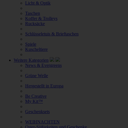
Licht & Optik
Taschen
Koffer & Trolleys
Rucksäcke
Schlüsseletuis & Brieftaschen
Spiele
Kuscheltiere
Weitere Kategorien
News & Evergreens
Grüne Welle
Hergestellt in Europa
Be Creative
My Kit™
Geschenksets
WEIHNACHTEN
Oster-Süßigkeiten und Geschenke