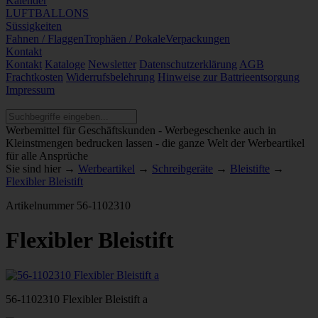
Kalender
LUFTBALLONS
Süssigkeiten
Fahnen / Flaggen
Trophäen / Pokale
Verpackungen
Kontakt
Kontakt
Kataloge
Newsletter
Datenschutzerklärung
AGB
Frachtkosten
Widerrufsbelehrung
Hinweise zur Battrieentsorgung
Impressum
Werbemittel für Geschäftskunden - Werbegeschenke auch in
Kleinstmengen bedrucken lassen - die ganze Welt der Werbeartikel
für alle Ansprüche
Sie sind hier →
Werbeartikel
→
Schreibgeräte
→
Bleistifte
→
Flexibler Bleistift
Artikelnummer
56-1102310
Flexibler Bleistift
56-1102310 Flexibler Bleistift a