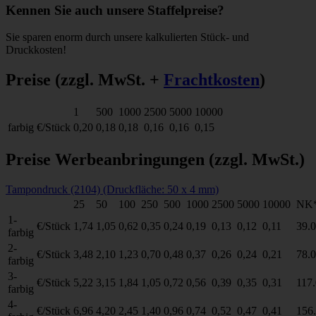
Kennen Sie auch unsere Staffelpreise?
Sie sparen enorm durch unsere kalkulierten Stück- und
Druckkosten!
Preise
(zzgl. MwSt. +
Frachtkosten
)
1
500
1000
2500
5000
10000
farbig
€/Stück
0,20
0,18
0,18
0,16
0,16
0,15
Preise Werbeanbringungen
(zzgl. MwSt.)
Tampondruck (2104) (Druckfläche: 50 x 4 mm)
25
50
100
250
500
1000
2500
5000
10000
NK
1-
€/Stück
1,74
1,05
0,62
0,35
0,24
0,19
0,13
0,12
0,11
39.
farbig
2-
€/Stück
3,48
2,10
1,23
0,70
0,48
0,37
0,26
0,24
0,21
78.
farbig
3-
€/Stück
5,22
3,15
1,84
1,05
0,72
0,56
0,39
0,35
0,31
117
farbig
4-
€/Stück
6,96
4,20
2,45
1,40
0,96
0,74
0,52
0,47
0,41
156