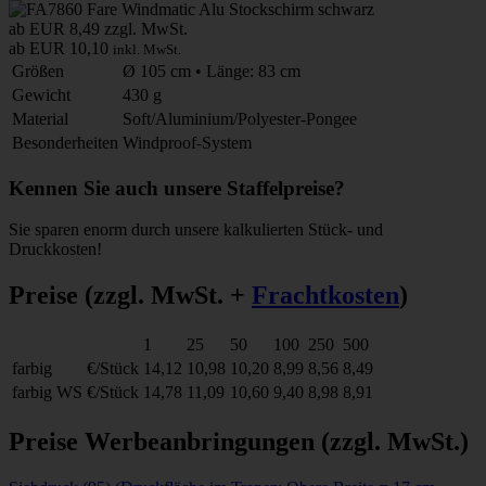
ab EUR 8,49
zzgl. MwSt.
ab EUR 10,10
inkl. MwSt.
Größen
Ø 105 cm • Länge: 83 cm
Gewicht
430 g
Material
Soft/Aluminium/Polyester-Pongee
Besonderheiten
Windproof-System
Kennen Sie auch unsere Staffelpreise?
Sie sparen enorm durch unsere kalkulierten Stück- und
Druckkosten!
Preise
(zzgl. MwSt. +
Frachtkosten
)
1
25
50
100
250
500
farbig
€/Stück
14,12
10,98
10,20
8,99
8,56
8,49
farbig WS
€/Stück
14,78
11,09
10,60
9,40
8,98
8,91
Preise Werbeanbringungen
(zzgl. MwSt.)