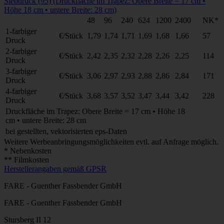
Siebdruck (95) (Druckfläche im Trapez: Obere Breite = 17 cm •
Höhe 18 cm • untere Breite: 28 cm)
48
96
240
624
1200
2400
NK*
1-farbiger
€/Stück
1,79
1,74
1,71
1,69
1,68
1,66
57
Druck
2-farbiger
€/Stück
2,42
2,35
2,32
2,28
2,26
2,25
114
Druck
3-farbiger
€/Stück
3,06
2,97
2,93
2,88
2,86
2,84
171
Druck
4-farbiger
€/Stück
3,68
3,57
3,52
3,47
3,44
3,42
228
Druck
Druckfläche im Trapez: Obere Breite = 17 cm • Höhe 18
cm • untere Breite: 28 cm
bei gestellten, vektorisierten eps-Daten
Weitere Werbeanbringungsmöglichkeiten evtl. auf Anfrage möglich.
* Nebenkosten
** Filmkosten
Herstellerangaben gemäß GPSR
FARE - Guenther Fassbender GmbH
FARE - Guenther Fassbender GmbH
Stursberg II 12