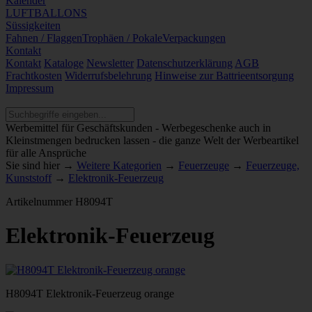
Kalender
LUFTBALLONS
Süssigkeiten
Fahnen / Flaggen
Trophäen / Pokale
Verpackungen
Kontakt
Kontakt
Kataloge
Newsletter
Datenschutzerklärung
AGB
Frachtkosten
Widerrufsbelehrung
Hinweise zur Battrieentsorgung
Impressum
Werbemittel für Geschäftskunden - Werbegeschenke auch in
Kleinstmengen bedrucken lassen - die ganze Welt der Werbeartikel
für alle Ansprüche
Sie sind hier →
Weitere Kategorien
→
Feuerzeuge
→
Feuerzeuge,
Kunststoff
→
Elektronik-Feuerzeug
Artikelnummer
H8094T
Elektronik-Feuerzeug
H8094T Elektronik-Feuerzeug orange