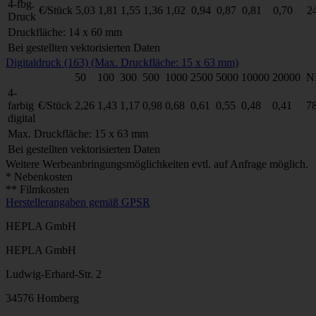
4-fbg.
€/Stück
5,03
1,81
1,55
1,36
1,02
0,94
0,87
0,81
0,70
2
Druck
Druckfläche: 14 x 60 mm
Bei gestellten vektorisierten Daten
Digitaldruck (163) (Max. Druckfläche: 15 x 63 mm)
50
100
300
500
1000
2500
5000
10000
20000
N
4-
farbig
€/Stück
2,26
1,43
1,17
0,98
0,68
0,61
0,55
0,48
0,41
7
digital
Max. Druckfläche: 15 x 63 mm
Bei gestellten vektorisierten Daten
Weitere Werbeanbringungsmöglichkeiten evtl. auf Anfrage möglich.
* Nebenkosten
** Filmkosten
Herstellerangaben gemäß GPSR
HEPLA GmbH
HEPLA GmbH
Ludwig-Erhard-Str. 2
34576 Homberg