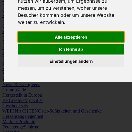
nutzen wir außerdem, um Ergebnisse zu
Arbeitskleidung
Krawatten und Tücher
messen, um zu verstehen, woher unsere
Caps
Mützen und Schals
Besucher kommen oder um unsere Website
Frottierware
Kissen & Tischwäsche
Underwear
Strümpfe / Socken
weiter zu entwickeln.
Gürtel
Schuhe
Werbeartikel
Büro
Schreibgeräte
Medien
Alle akzeptieren
Schlüsselanhänger & Chiphalter
Lanyards, Armbänder & Pins
Haushalt
Tassen, Gläser, Kannen, Becher
Werkzeuge & Messer
Ich lehne ab
Freizeit, Reisen, Outdoor
Strand & Camping
Wellness
Uhren
Licht & Optik
Einstellungen ändern
Taschen
Koffer & Trolleys
Rucksäcke
Schlüsseletuis & Brieftaschen
Spiele
Kuscheltiere
Weitere Kategorien
News & Evergreens
Grüne Welle
Hergestellt in Europa
Be Creative
My Kit™
Geschenksets
WEIHNACHTEN
Oster-Süßigkeiten und Geschenke
Herzensangelegenheit
Marken-Produkte
Feuerzeuge
Schirme