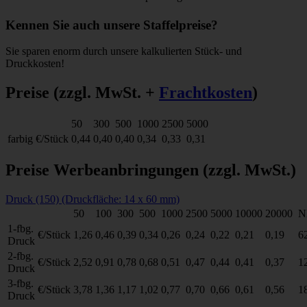
Kennen Sie auch unsere Staffelpreise?
Sie sparen enorm durch unsere kalkulierten Stück- und
Druckkosten!
Preise
(zzgl. MwSt. +
Frachtkosten
)
50
300
500
1000
2500
5000
farbig
€/Stück
0,44
0,40
0,40
0,34
0,33
0,31
Preise Werbeanbringungen
(zzgl. MwSt.)
Druck (150) (Druckfläche: 14 x 60 mm)
50
100
300
500
1000
2500
5000
10000
20000
N
1-fbg.
€/Stück
1,26
0,46
0,39
0,34
0,26
0,24
0,22
0,21
0,19
6
Druck
2-fbg.
€/Stück
2,52
0,91
0,78
0,68
0,51
0,47
0,44
0,41
0,37
1
Druck
3-fbg.
€/Stück
3,78
1,36
1,17
1,02
0,77
0,70
0,66
0,61
0,56
1
Druck