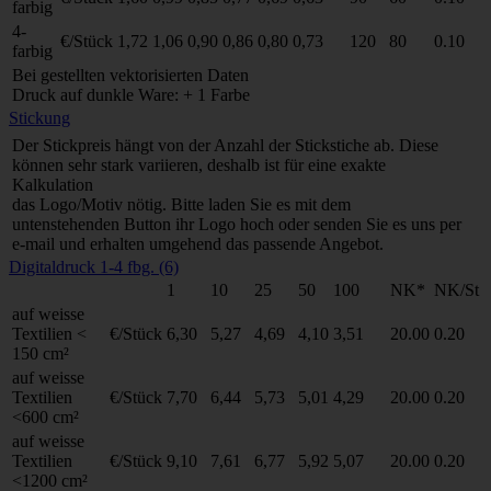
farbig
4-
€/Stück
1,72
1,06
0,90
0,86
0,80
0,73
120
80
0.10
farbig
Bei gestellten vektorisierten Daten
Druck auf dunkle Ware: + 1 Farbe
Stickung
Der Stickpreis hängt von der Anzahl der Stickstiche ab. Diese
können sehr stark variieren, deshalb ist für eine exakte
Kalkulation
das Logo/Motiv nötig. Bitte laden Sie es mit dem
untenstehenden Button ihr Logo hoch oder senden Sie es uns per
e-mail und erhalten umgehend das passende Angebot.
Digitaldruck 1-4 fbg. (6)
1
10
25
50
100
NK*
NK/St
auf weisse
Textilien <
€/Stück
6,30
5,27
4,69
4,10
3,51
20.00
0.20
150 cm²
auf weisse
Textilien
€/Stück
7,70
6,44
5,73
5,01
4,29
20.00
0.20
<600 cm²
auf weisse
Textilien
€/Stück
9,10
7,61
6,77
5,92
5,07
20.00
0.20
<1200 cm²