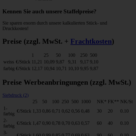
Kennen Sie auch unsere Staffelpreise?
Sie sparen enorm durch unsere kalkulierten Stück- und
Druckkosten!
Preise
(zzgl. MwSt. +
Frachtkosten
)
1
25
50
100
250
500
weiss
€/Stück
11,21
10,09
9,87
9,31
9,17
9,10
farbig
€/Stück
12,17
10,94
10,71
10,10
9,95
9,87
Preise Werbeanbringungen
(zzgl. MwSt.)
Siebdruck (2)
25
50
100
250
500
1000
NK*
FK**
NK/St
1-
€/Stück
1,33
0,86
0,71
0,62
0,56
0,48
30
20
0.10
farbig
2-
€/Stück
1,47
0,90
0,78
0,70
0,63
0,57
60
40
0.10
farbig
3-
€/Stück
1,60
0,99
0,85
0,77
0,69
0,63
90
60
0.10