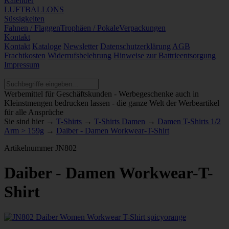
Kalender
LUFTBALLONS
Süssigkeiten
Fahnen / Flaggen
Trophäen / Pokale
Verpackungen
Kontakt
Kontakt
Kataloge
Newsletter
Datenschutzerklärung
AGB
Frachtkosten
Widerrufsbelehrung
Hinweise zur Battrieentsorgung
Impressum
Werbemittel für Geschäftskunden - Werbegeschenke auch in
Kleinstmengen bedrucken lassen - die ganze Welt der Werbeartikel
für alle Ansprüche
Sie sind hier →
T-Shirts
→
T-Shirts Damen
→
Damen T-Shirts 1/2
Arm > 159g
→
Daiber - Damen Workwear-T-Shirt
Artikelnummer
JN802
Daiber - Damen Workwear-T-
Shirt