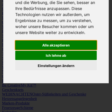
und die Werbung, die Sie sehen, besser an
Arbeitskleidung
Krawatten und Tücher
Ihre Bedürfnisse anzupassen. Diese
Caps
Mützen und Schals
Frottierware
Kissen & Tischwäsche
Technologien nutzen wir außerdem, um
Underwear
Strümpfe / Socken
Ergebnisse zu messen, um zu verstehen,
Gürtel
Schuhe
woher unsere Besucher kommen oder um
Werbeartikel
Büro
Schreibgeräte
Medien
unsere Website weiter zu entwickeln.
Schlüsselanhänger & Chiphalter
Lanyards, Armbänder & Pins
Haushalt
Tassen, Gläser, Kannen, Becher
Werkzeuge & Messer
Freizeit, Reisen, Outdoor
Strand & Camping
Wellness
Alle akzeptieren
Uhren
Licht & Optik
Taschen
Koffer & Trolleys
Rucksäcke
Ich lehne ab
Schlüsseletuis & Brieftaschen
Spiele
Kuscheltiere
Einstellungen ändern
Weitere Kategorien
News & Evergreens
Grüne Welle
Hergestellt in Europa
Be Creative
My Kit™
Geschenksets
WEIHNACHTEN
Oster-Süßigkeiten und Geschenke
Herzensangelegenheit
Marken-Produkte
Feuerzeuge
Schirme