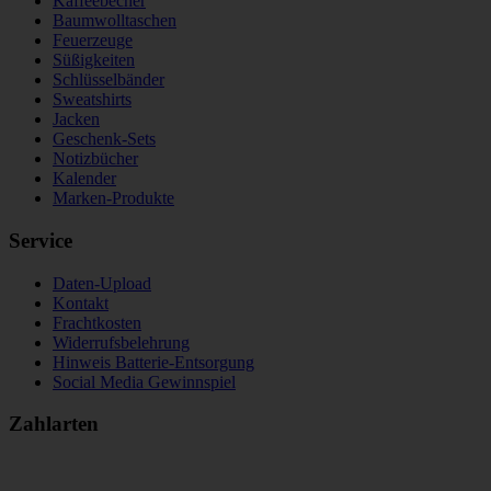
Kaffeebecher
Baumwolltaschen
Feuerzeuge
Süßigkeiten
Schlüsselbänder
Sweatshirts
Jacken
Geschenk-Sets
Notizbücher
Kalender
Marken-Produkte
Service
Daten-Upload
Kontakt
Frachtkosten
Widerrufsbelehrung
Hinweis Batterie-Entsorgung
Social Media Gewinnspiel
Zahlarten