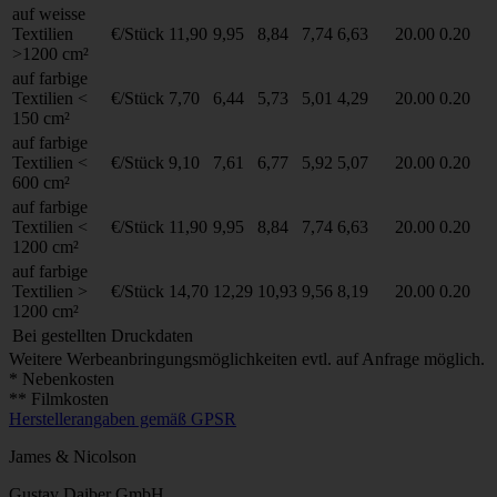
auf weisse
Textilien
€/Stück
11,90
9,95
8,84
7,74
6,63
20.00
0.20
>1200 cm²
auf farbige
Textilien <
€/Stück
7,70
6,44
5,73
5,01
4,29
20.00
0.20
150 cm²
auf farbige
Textilien <
€/Stück
9,10
7,61
6,77
5,92
5,07
20.00
0.20
600 cm²
auf farbige
Textilien <
€/Stück
11,90
9,95
8,84
7,74
6,63
20.00
0.20
1200 cm²
auf farbige
Textilien >
€/Stück
14,70
12,29
10,93
9,56
8,19
20.00
0.20
1200 cm²
Bei gestellten Druckdaten
Weitere Werbeanbringungsmöglichkeiten evtl. auf Anfrage möglich.
* Nebenkosten
** Filmkosten
Herstellerangaben gemäß GPSR
James & Nicolson
Gustav Daiber GmbH