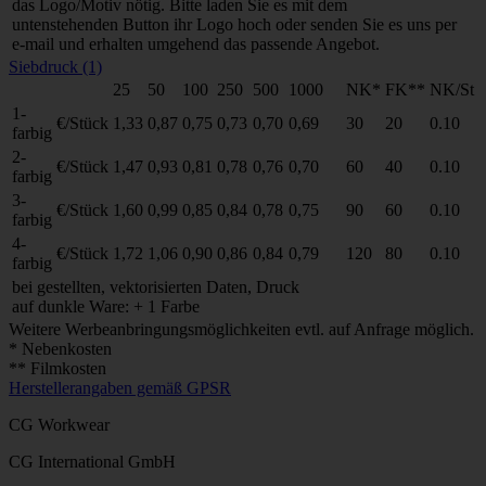
das Logo/Motiv nötig. Bitte laden Sie es mit dem
untenstehenden Button ihr Logo hoch oder senden Sie es uns per
e-mail und erhalten umgehend das passende Angebot.
Siebdruck (1)
25
50
100
250
500
1000
NK*
FK**
NK/St
1-
€/Stück
1,33
0,87
0,75
0,73
0,70
0,69
30
20
0.10
farbig
2-
€/Stück
1,47
0,93
0,81
0,78
0,76
0,70
60
40
0.10
farbig
3-
€/Stück
1,60
0,99
0,85
0,84
0,78
0,75
90
60
0.10
farbig
4-
€/Stück
1,72
1,06
0,90
0,86
0,84
0,79
120
80
0.10
farbig
bei gestellten, vektorisierten Daten, Druck
auf dunkle Ware: + 1 Farbe
Weitere Werbeanbringungsmöglichkeiten evtl. auf Anfrage möglich.
* Nebenkosten
** Filmkosten
Herstellerangaben gemäß GPSR
CG Workwear
CG International GmbH