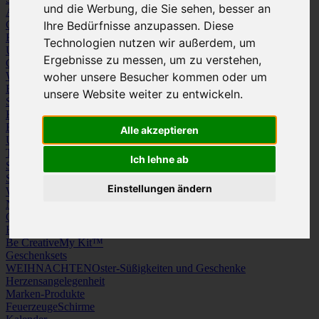
und die Werbung, die Sie sehen, besser an
Arbeitskleidung
Krawatten und Tücher
Caps
Mützen und Schals
Ihre Bedürfnisse anzupassen. Diese
Frottierware
Kissen & Tischwäsche
Technologien nutzen wir außerdem, um
Underwear
Strümpfe / Socken
Ergebnisse zu messen, um zu verstehen,
Gürtel
Schuhe
Werbeartikel
woher unsere Besucher kommen oder um
Büro
Schreibgeräte
Medien
unsere Website weiter zu entwickeln.
Schlüsselanhänger & Chiphalter
Lanyards, Armbänder & Pins
Haushalt
Tassen, Gläser, Kannen, Becher
Werkzeuge & Messer
Freizeit, Reisen, Outdoor
Strand & Camping
Wellness
Alle akzeptieren
Uhren
Licht & Optik
Taschen
Koffer & Trolleys
Rucksäcke
Ich lehne ab
Schlüsseletuis & Brieftaschen
Spiele
Kuscheltiere
Einstellungen ändern
Weitere Kategorien
News & Evergreens
Grüne Welle
Hergestellt in Europa
Be Creative
My Kit™
Geschenksets
WEIHNACHTEN
Oster-Süßigkeiten und Geschenke
Herzensangelegenheit
Marken-Produkte
Feuerzeuge
Schirme