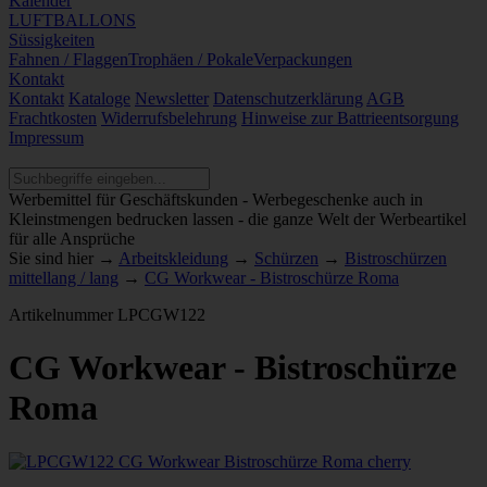
Kalender
LUFTBALLONS
Süssigkeiten
Fahnen / Flaggen
Trophäen / Pokale
Verpackungen
Kontakt
Kontakt
Kataloge
Newsletter
Datenschutzerklärung
AGB
Frachtkosten
Widerrufsbelehrung
Hinweise zur Battrieentsorgung
Impressum
Werbemittel für Geschäftskunden - Werbegeschenke auch in
Kleinstmengen bedrucken lassen - die ganze Welt der Werbeartikel
für alle Ansprüche
Sie sind hier →
Arbeitskleidung
→
Schürzen
→
Bistroschürzen
mittellang / lang
→
CG Workwear - Bistroschürze Roma
Artikelnummer
LPCGW122
CG Workwear - Bistroschürze
Roma