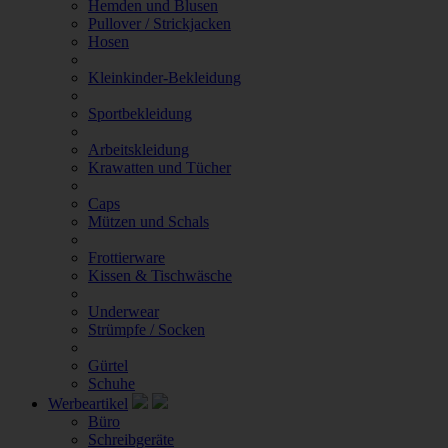
Hemden und Blusen
Pullover / Strickjacken
Hosen
Kleinkinder-Bekleidung
Sportbekleidung
Arbeitskleidung
Krawatten und Tücher
Caps
Mützen und Schals
Frottierware
Kissen & Tischwäsche
Underwear
Strümpfe / Socken
Gürtel
Schuhe
Werbeartikel
Büro
Schreibgeräte