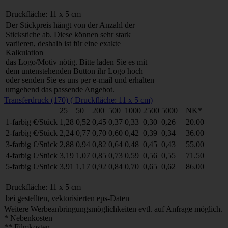
Druckfläche: 11 x 5 cm
Der Stickpreis hängt von der Anzahl der
Stickstiche ab. Diese können sehr stark
variieren, deshalb ist für eine exakte
Kalkulation
das Logo/Motiv nötig. Bitte laden Sie es mit
dem untenstehenden Button ihr Logo hoch
oder senden Sie es uns per e-mail und erhalten
umgehend das passende Angebot.
Transferdruck (170) ( Druckfläche: 11 x 5 cm)
25
50
200
500
1000
2500
5000
NK*
1-farbig
€/Stück
1,28
0,52
0,45
0,37
0,33
0,30
0,26
20.00
2-farbig
€/Stück
2,24
0,77
0,70
0,60
0,42
0,39
0,34
36.00
3-farbig
€/Stück
2,88
0,94
0,82
0,64
0,48
0,45
0,43
55.00
4-farbig
€/Stück
3,19
1,07
0,85
0,73
0,59
0,56
0,55
71.50
5-farbig
€/Stück
3,91
1,17
0,92
0,84
0,70
0,65
0,62
86.00
Druckfläche: 11 x 5 cm
bei gestellten, vektorisierten eps-Daten
Weitere Werbeanbringungsmöglichkeiten evtl. auf Anfrage möglich.
* Nebenkosten
** Filmkosten