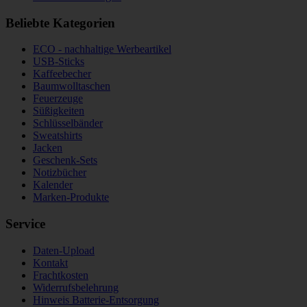
Beliebte Kategorien
ECO - nachhaltige Werbeartikel
USB-Sticks
Kaffeebecher
Baumwolltaschen
Feuerzeuge
Süßigkeiten
Schlüsselbänder
Sweatshirts
Jacken
Geschenk-Sets
Notizbücher
Kalender
Marken-Produkte
Service
Daten-Upload
Kontakt
Frachtkosten
Widerrufsbelehrung
Hinweis Batterie-Entsorgung