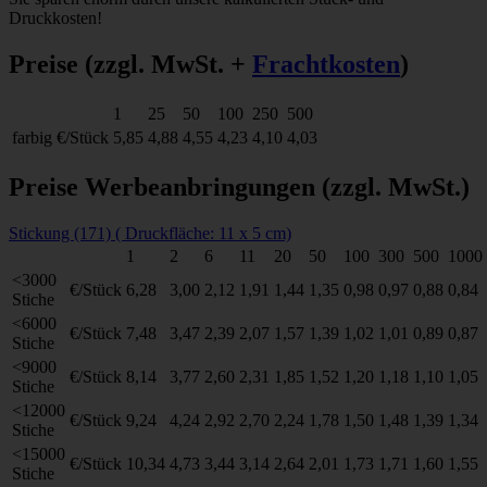
Druckkosten!
Preise
(zzgl. MwSt. +
Frachtkosten
)
1
25
50
100
250
500
farbig
€/Stück
5,85
4,88
4,55
4,23
4,10
4,03
Preise Werbeanbringungen
(zzgl. MwSt.)
Stickung (171) ( Druckfläche: 11 x 5 cm)
1
2
6
11
20
50
100
300
500
1000
<3000
€/Stück
6,28
3,00
2,12
1,91
1,44
1,35
0,98
0,97
0,88
0,84
Stiche
<6000
€/Stück
7,48
3,47
2,39
2,07
1,57
1,39
1,02
1,01
0,89
0,87
Stiche
<9000
€/Stück
8,14
3,77
2,60
2,31
1,85
1,52
1,20
1,18
1,10
1,05
Stiche
<12000
€/Stück
9,24
4,24
2,92
2,70
2,24
1,78
1,50
1,48
1,39
1,34
Stiche
<15000
€/Stück
10,34
4,73
3,44
3,14
2,64
2,01
1,73
1,71
1,60
1,55
Stiche