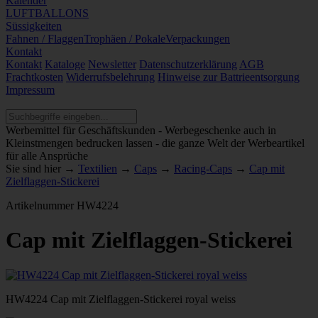
Kalender
LUFTBALLONS
Süssigkeiten
Fahnen / Flaggen
Trophäen / Pokale
Verpackungen
Kontakt
Kontakt
Kataloge
Newsletter
Datenschutzerklärung
AGB
Frachtkosten
Widerrufsbelehrung
Hinweise zur Battrieentsorgung
Impressum
Werbemittel für Geschäftskunden - Werbegeschenke auch in
Kleinstmengen bedrucken lassen - die ganze Welt der Werbeartikel
für alle Ansprüche
Sie sind hier →
Textilien
→
Caps
→
Racing-Caps
→
Cap mit
Zielflaggen-Stickerei
Artikelnummer
HW4224
Cap mit Zielflaggen-Stickerei
HW4224 Cap mit Zielflaggen-Stickerei royal weiss