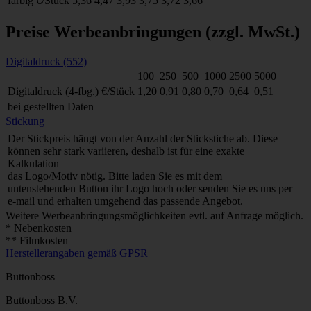
farbig
€/Stück
5,36
4,47
3,93
3,75
3,72
3,66
Preise Werbeanbringungen
(zzgl. MwSt.)
Digitaldruck (552)
100
250
500
1000
2500
5000
Digitaldruck (4-fbg.)
€/Stück
1,20
0,91
0,80
0,70
0,64
0,51
bei gestellten Daten
Stickung
Der Stickpreis hängt von der Anzahl der Stickstiche ab. Diese
können sehr stark variieren, deshalb ist für eine exakte
Kalkulation
das Logo/Motiv nötig. Bitte laden Sie es mit dem
untenstehenden Button ihr Logo hoch oder senden Sie es uns per
e-mail und erhalten umgehend das passende Angebot.
Weitere Werbeanbringungsmöglichkeiten evtl. auf Anfrage möglich.
* Nebenkosten
** Filmkosten
Herstellerangaben gemäß GPSR
Buttonboss
Buttonboss B.V.