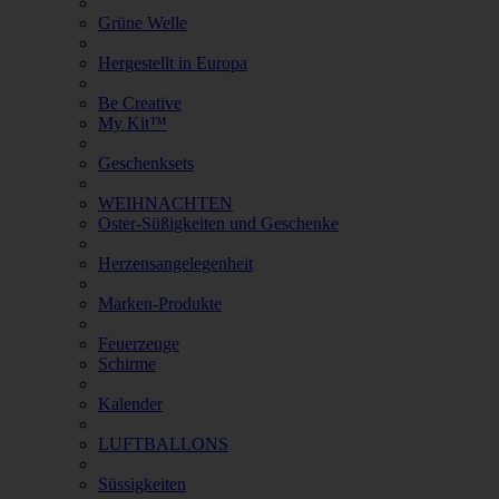
Grüne Welle
Hergestellt in Europa
Be Creative
My Kit™
Geschenksets
WEIHNACHTEN
Oster-Süßigkeiten und Geschenke
Herzensangelegenheit
Marken-Produkte
Feuerzeuge
Schirme
Kalender
LUFTBALLONS
Süssigkeiten