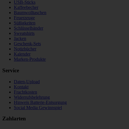
USB-Sticks
Kaffeebecher
Baumwolltaschen
Feuerzeuge
Süßigkeiten
Schlüsselbänder
Sweatshirts
Jacken
Geschenk-Sets
Notizbücher
Kalender
Marken-Produkte
Service
Daten-Upload
Kontakt
Frachtkosten
Widerrufsbelehrung
Hinweis Batterie-Entsorgung
Social Media Gewinnspiel
Zahlarten