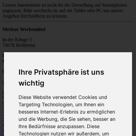
Unsere Internetseite ist nicht für die Darstellung auf Smartphones
angepasst. Bitte wechseln sie auf ein Tablet oder PC um unsere
Angebot durchstöbern zu können.
Merkur Werbemittel
In der Klinge 3
74078 Heilbronn
Fax:
07131 / 28502-20
E-Mail:
info@merkur-werbemittel.de
Ihre Privatsphäre ist uns
07131
/
28 50 20
wichtig
info@merkur-werbemittel.de
Diese Website verwendet Cookies und
0
Spezialist für Werbeartikel und Textile Werbung
Targeting Technologien, um Ihnen ein
Textilien
besseres Internet-Erlebnis zu ermöglichen
T-Shirts
Polo-Shirts
Sweatshirts /
und die Werbung, die Sie sehen, besser an
Sweatjacken
Fleece
Bodywarmer/Westen
Jacken
Hemden und
Blusen
Pullover / Strickjacken
Hosen
Ihre Bedürfnisse anzupassen. Diese
Kleinkinder-Bekleidung
Technologien nutzen wir außerdem, um
Sportbekleidung