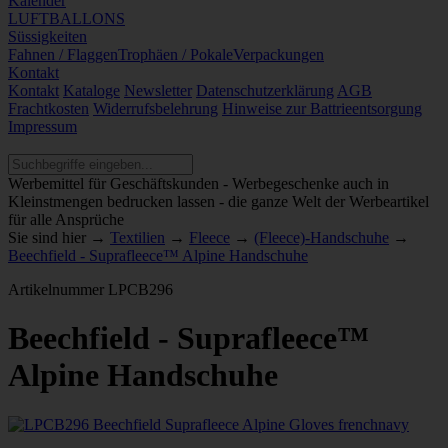
Kalender
LUFTBALLONS
Süssigkeiten
Fahnen / Flaggen
Trophäen / Pokale
Verpackungen
Kontakt
Kontakt
Kataloge
Newsletter
Datenschutzerklärung
AGB
Frachtkosten
Widerrufsbelehrung
Hinweise zur Battrieentsorgung
Impressum
Werbemittel für Geschäftskunden - Werbegeschenke auch in
Kleinstmengen bedrucken lassen - die ganze Welt der Werbeartikel
für alle Ansprüche
Sie sind hier →
Textilien
→
Fleece
→
(Fleece)-Handschuhe
→
Beechfield - Suprafleece™ Alpine Handschuhe
Artikelnummer
LPCB296
Beechfield - Suprafleece™
Alpine Handschuhe