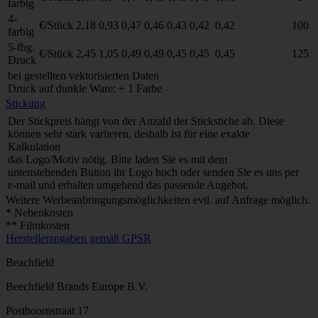
farbig
4-
€/Stück
2,18
0,93
0,47
0,46
0,43
0,42
0,42
100
farbig
5-fbg.
€/Stück
2,45
1,05
0,49
0,49
0,45
0,45
0,45
125
Druck
bei gestellten vektorisierten Daten
Druck auf dunkle Ware: + 1 Farbe
Stickung
Der Stickpreis hängt von der Anzahl der Stickstiche ab. Diese
können sehr stark variieren, deshalb ist für eine exakte
Kalkulation
das Logo/Motiv nötig. Bitte laden Sie es mit dem
untenstehenden Button ihr Logo hoch oder senden Sie es uns per
e-mail und erhalten umgehend das passende Angebot.
Weitere Werbeanbringungsmöglichkeiten evtl. auf Anfrage möglich.
* Nebenkosten
** Filmkosten
Herstellerangaben gemäß GPSR
Beachfield
Beechfield Brands Europe B.V.
Posthoornstraat 17