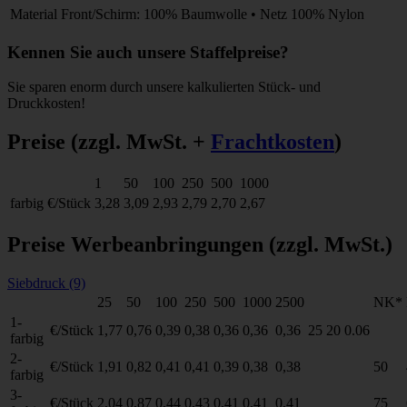
Material
Front/Schirm: 100% Baumwolle • Netz 100% Nylon
Kennen Sie auch unsere Staffelpreise?
Sie sparen enorm durch unsere kalkulierten Stück- und
Druckkosten!
Preise
(zzgl. MwSt. +
Frachtkosten
)
1
50
100
250
500
1000
farbig
€/Stück
3,28
3,09
2,93
2,79
2,70
2,67
Preise Werbeanbringungen
(zzgl. MwSt.)
Siebdruck (9)
25
50
100
250
500
1000
2500
NK*
1-
€/Stück
1,77
0,76
0,39
0,38
0,36
0,36
0,36
25
20
0.06
farbig
2-
€/Stück
1,91
0,82
0,41
0,41
0,39
0,38
0,38
50
farbig
3-
€/Stück
2,04
0,87
0,44
0,43
0,41
0,41
0,41
75