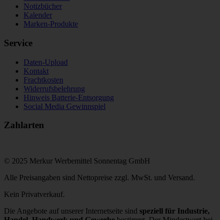
Notizbücher
Kalender
Marken-Produkte
Service
Daten-Upload
Kontakt
Frachtkosten
Widerrufsbelehrung
Hinweis Batterie-Entsorgung
Social Media Gewinnspiel
Zahlarten
© 2025 Merkur Werbemittel Sonnentag GmbH
Alle Preisangaben sind Nettopreise zzgl. MwSt. und Versand.
Kein Privatverkauf.
Die Angebote auf unserer Internetseite sind
speziell für Industrie,
Handel, Handwerk und Gewerbe
bestimmt. Der Mindestwert bei