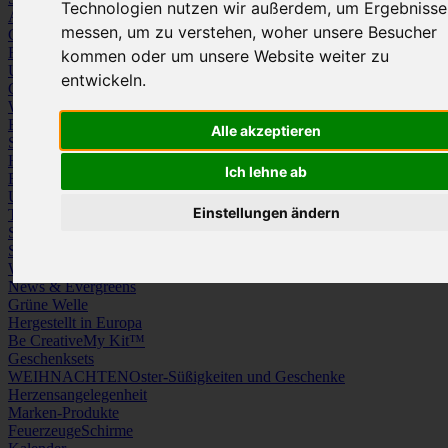
Technologien nutzen wir außerdem, um Ergebnisse
Arbeitskleidung
Krawatten und Tücher
messen, um zu verstehen, woher unsere Besucher
Caps
Mützen und Schals
Frottierware
Kissen & Tischwäsche
kommen oder um unsere Website weiter zu
Underwear
Strümpfe / Socken
entwickeln.
Gürtel
Schuhe
Werbeartikel
Büro
Schreibgeräte
Medien
Alle akzeptieren
Schlüsselanhänger & Chiphalter
Lanyards, Armbänder & Pins
Haushalt
Tassen, Gläser, Kannen, Becher
Werkzeuge & Messer
Ich lehne ab
Freizeit, Reisen, Outdoor
Strand & Camping
Wellness
Uhren
Licht & Optik
Einstellungen ändern
Taschen
Koffer & Trolleys
Rucksäcke
Schlüsseletuis & Brieftaschen
Spiele
Kuscheltiere
Weitere Kategorien
News & Evergreens
Grüne Welle
Hergestellt in Europa
Be Creative
My Kit™
Geschenksets
WEIHNACHTEN
Oster-Süßigkeiten und Geschenke
Herzensangelegenheit
Marken-Produkte
Feuerzeuge
Schirme