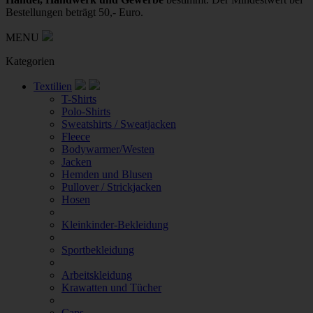
Bestellungen beträgt 50,- Euro.
MENU
Kategorien
Textilien
T-Shirts
Polo-Shirts
Sweatshirts / Sweatjacken
Fleece
Bodywarmer/Westen
Jacken
Hemden und Blusen
Pullover / Strickjacken
Hosen
Kleinkinder-Bekleidung
Sportbekleidung
Arbeitskleidung
Krawatten und Tücher
Caps