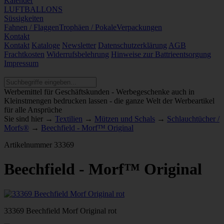
Kalender
LUFTBALLONS
Süssigkeiten
Fahnen / Flaggen
Trophäen / Pokale
Verpackungen
Kontakt
Kontakt
Kataloge
Newsletter
Datenschutzerklärung
AGB
Frachtkosten
Widerrufsbelehrung
Hinweise zur Battrieentsorgung
Impressum
Werbemittel für Geschäftskunden - Werbegeschenke auch in
Kleinstmengen bedrucken lassen - die ganze Welt der Werbeartikel
für alle Ansprüche
Sie sind hier →
Textilien
→
Mützen und Schals
→
Schlauchtücher /
Morfs®
→
Beechfield - Morf™ Original
Artikelnummer
33369
Beechfield - Morf™ Original
33369 Beechfield Morf Original rot