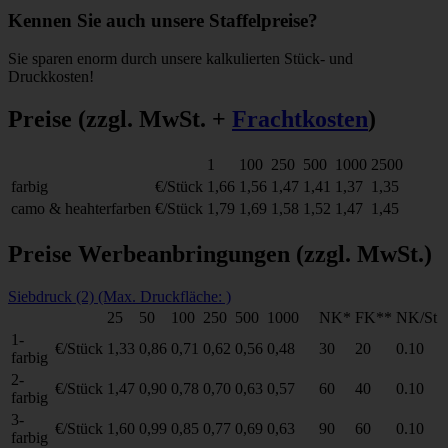
Kennen Sie auch unsere Staffelpreise?
Sie sparen enorm durch unsere kalkulierten Stück- und
Druckkosten!
Preise
(zzgl. MwSt. +
Frachtkosten
)
1
100
250
500
1000
2500
farbig
€/Stück
1,66
1,56
1,47
1,41
1,37
1,35
camo & heahterfarben
€/Stück
1,79
1,69
1,58
1,52
1,47
1,45
Preise Werbeanbringungen
(zzgl. MwSt.)
Siebdruck (2) (Max. Druckfläche: )
25
50
100
250
500
1000
NK*
FK**
NK/St
1-
€/Stück
1,33
0,86
0,71
0,62
0,56
0,48
30
20
0.10
farbig
2-
€/Stück
1,47
0,90
0,78
0,70
0,63
0,57
60
40
0.10
farbig
3-
€/Stück
1,60
0,99
0,85
0,77
0,69
0,63
90
60
0.10
farbig