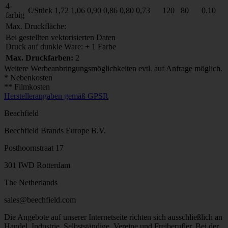
4-
€/Stück
1,72
1,06
0,90
0,86
0,80
0,73
120
80
0.10
farbig
Max. Druckfläche:
Bei gestellten vektorisierten Daten
Druck auf dunkle Ware: + 1 Farbe
Max. Druckfarben:
2
Weitere Werbeanbringungsmöglichkeiten evtl. auf Anfrage möglich.
* Nebenkosten
** Filmkosten
Herstellerangaben gemäß GPSR
Beachfield
Beechfield Brands Europe B.V.
Posthoornstraat 17
301 IWD Rotterdam
The Netherlands
sales@beechfield.com
Die Angebote auf unserer Internetseite richten sich ausschließlich an
Handel, Industrie, Selbstständige, Vereine und Freiberufler. Bei der