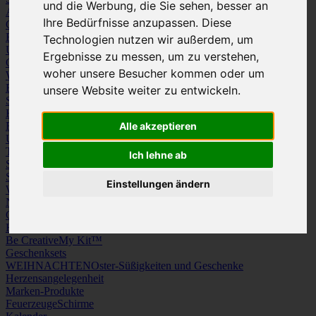
und die Werbung, die Sie sehen, besser an
Arbeitskleidung
Krawatten und Tücher
Ihre Bedürfnisse anzupassen. Diese
Caps
Mützen und Schals
Frottierware
Kissen & Tischwäsche
Technologien nutzen wir außerdem, um
Underwear
Strümpfe / Socken
Ergebnisse zu messen, um zu verstehen,
Gürtel
Schuhe
woher unsere Besucher kommen oder um
Werbeartikel
Büro
Schreibgeräte
Medien
unsere Website weiter zu entwickeln.
Schlüsselanhänger & Chiphalter
Lanyards, Armbänder & Pins
Haushalt
Tassen, Gläser, Kannen, Becher
Werkzeuge & Messer
Freizeit, Reisen, Outdoor
Strand & Camping
Wellness
Alle akzeptieren
Uhren
Licht & Optik
Taschen
Koffer & Trolleys
Rucksäcke
Ich lehne ab
Schlüsseletuis & Brieftaschen
Spiele
Kuscheltiere
Einstellungen ändern
Weitere Kategorien
News & Evergreens
Grüne Welle
Hergestellt in Europa
Be Creative
My Kit™
Geschenksets
WEIHNACHTEN
Oster-Süßigkeiten und Geschenke
Herzensangelegenheit
Marken-Produkte
Feuerzeuge
Schirme