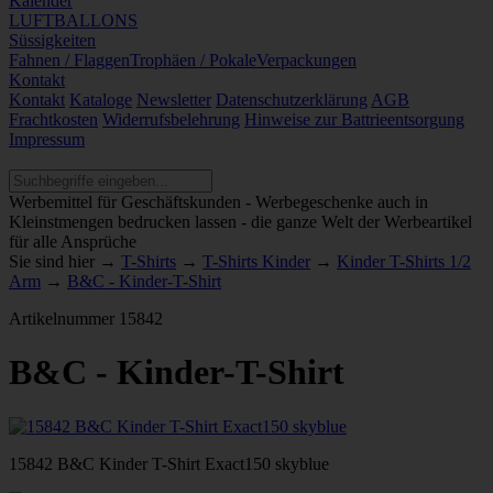
Kalender
LUFTBALLONS
Süssigkeiten
Fahnen / Flaggen
Trophäen / Pokale
Verpackungen
Kontakt
Kontakt
Kataloge
Newsletter
Datenschutzerklärung
AGB
Frachtkosten
Widerrufsbelehrung
Hinweise zur Battrieentsorgung
Impressum
Werbemittel für Geschäftskunden - Werbegeschenke auch in
Kleinstmengen bedrucken lassen - die ganze Welt der Werbeartikel
für alle Ansprüche
Sie sind hier →
T-Shirts
→
T-Shirts Kinder
→
Kinder T-Shirts 1/2
Arm
→
B&C - Kinder-T-Shirt
Artikelnummer
15842
B&C - Kinder-T-Shirt
15842 B&C Kinder T-Shirt Exact150 skyblue