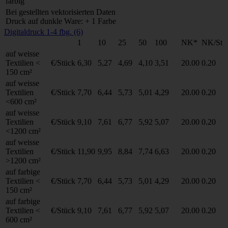
farbig
Bei gestellten vektorisierten Daten
Druck auf dunkle Ware: + 1 Farbe
Digitaldruck 1-4 fbg. (6)
1
10
25
50
100
NK*
NK/St
auf weisse
Textilien <
€/Stück
6,30
5,27
4,69
4,10
3,51
20.00
0.20
150 cm²
auf weisse
Textilien
€/Stück
7,70
6,44
5,73
5,01
4,29
20.00
0.20
<600 cm²
auf weisse
Textilien
€/Stück
9,10
7,61
6,77
5,92
5,07
20.00
0.20
<1200 cm²
auf weisse
Textilien
€/Stück
11,90
9,95
8,84
7,74
6,63
20.00
0.20
>1200 cm²
auf farbige
Textilien <
€/Stück
7,70
6,44
5,73
5,01
4,29
20.00
0.20
150 cm²
auf farbige
Textilien <
€/Stück
9,10
7,61
6,77
5,92
5,07
20.00
0.20
600 cm²