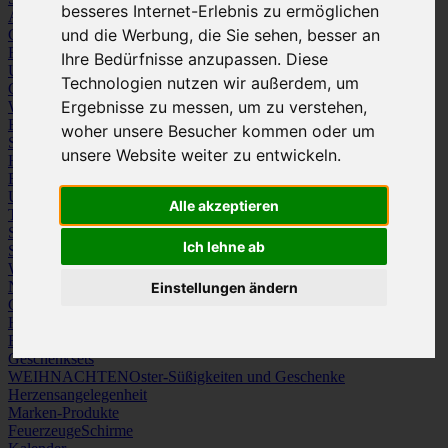
besseres Internet-Erlebnis zu ermöglichen
Arbeitskleidung
Krawatten und Tücher
und die Werbung, die Sie sehen, besser an
Caps
Mützen und Schals
Frottierware
Kissen & Tischwäsche
Ihre Bedürfnisse anzupassen. Diese
Underwear
Strümpfe / Socken
Technologien nutzen wir außerdem, um
Gürtel
Schuhe
Ergebnisse zu messen, um zu verstehen,
Werbeartikel
Büro
Schreibgeräte
Medien
woher unsere Besucher kommen oder um
Schlüsselanhänger & Chiphalter
Lanyards, Armbänder & Pins
unsere Website weiter zu entwickeln.
Haushalt
Tassen, Gläser, Kannen, Becher
Werkzeuge & Messer
Freizeit, Reisen, Outdoor
Strand & Camping
Wellness
Uhren
Licht & Optik
Alle akzeptieren
Taschen
Koffer & Trolleys
Rucksäcke
Schlüsseletuis & Brieftaschen
Ich lehne ab
Spiele
Kuscheltiere
Weitere Kategorien
News & Evergreens
Einstellungen ändern
Grüne Welle
Hergestellt in Europa
Be Creative
My Kit™
Geschenksets
WEIHNACHTEN
Oster-Süßigkeiten und Geschenke
Herzensangelegenheit
Marken-Produkte
Feuerzeuge
Schirme