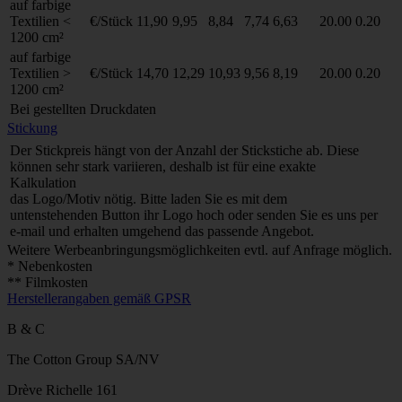
auf farbige
Textilien <
€/Stück
11,90
9,95
8,84
7,74
6,63
20.00
0.20
1200 cm²
auf farbige
Textilien >
€/Stück
14,70
12,29
10,93
9,56
8,19
20.00
0.20
1200 cm²
Bei gestellten Druckdaten
Stickung
Der Stickpreis hängt von der Anzahl der Stickstiche ab. Diese
können sehr stark variieren, deshalb ist für eine exakte
Kalkulation
das Logo/Motiv nötig. Bitte laden Sie es mit dem
untenstehenden Button ihr Logo hoch oder senden Sie es uns per
e-mail und erhalten umgehend das passende Angebot.
Weitere Werbeanbringungsmöglichkeiten evtl. auf Anfrage möglich.
* Nebenkosten
** Filmkosten
Herstellerangaben gemäß GPSR
B & C
The Cotton Group SA/NV
Drève Richelle 161