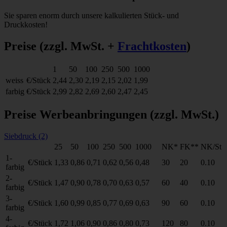
Sie sparen enorm durch unsere kalkulierten Stück- und
Druckkosten!
Preise
(zzgl. MwSt. +
Frachtkosten
)
1
50
100
250
500
1000
weiss
€/Stück
2,44
2,30
2,19
2,15
2,02
1,99
farbig
€/Stück
2,99
2,82
2,69
2,60
2,47
2,45
Preise Werbeanbringungen
(zzgl. MwSt.)
Siebdruck (2)
25
50
100
250
500
1000
NK*
FK**
NK/St
1-
€/Stück
1,33
0,86
0,71
0,62
0,56
0,48
30
20
0.10
farbig
2-
€/Stück
1,47
0,90
0,78
0,70
0,63
0,57
60
40
0.10
farbig
3-
€/Stück
1,60
0,99
0,85
0,77
0,69
0,63
90
60
0.10
farbig
4-
€/Stück
1,72
1,06
0,90
0,86
0,80
0,73
120
80
0.10