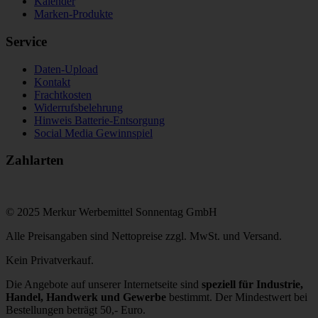
Kalender
Marken-Produkte
Service
Daten-Upload
Kontakt
Frachtkosten
Widerrufsbelehrung
Hinweis Batterie-Entsorgung
Social Media Gewinnspiel
Zahlarten
© 2025 Merkur Werbemittel Sonnentag GmbH
Alle Preisangaben sind Nettopreise zzgl. MwSt. und Versand.
Kein Privatverkauf.
Die Angebote auf unserer Internetseite sind
speziell für Industrie,
Handel, Handwerk und Gewerbe
bestimmt. Der Mindestwert bei
Bestellungen beträgt 50,- Euro.