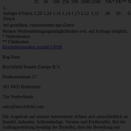
25
50
100
250
500
1000
2500
NK*
FK**
N
1-
farbiger
€/Stück
1,28
1,24
1,16
1,14
1,13
1,12
1,11
40
20
0
Druck
bei gestellten, vektorisierten eps-Daten
Weitere Werbeanbringungsmöglichkeiten evtl. auf Anfrage möglich.
* Nebenkosten
** Filmkosten
Herstellerangaben gemäß GPSR
Bag Base
Beechfield Brands Europe B.V.
Posthoornstraat 17
301 IWD Rotterdam
The Netherlands
sales@beechfield.com
Die Angebote auf unserer Internetseite richten sich ausschließlich an
Handel, Industrie, Selbstständige, Vereine und Freiberufler. Bei der
Auftragserteilung bestätigt der Besteller, dass die Bestellung nur