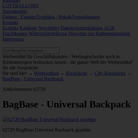
Kalender
LUFTBALLONS
Süssigkeiten
Fahnen / Flaggen
Trophäen / Pokale
Verpackungen
Kontakt
Kontakt
Kataloge
Newsletter
Datenschutzerklärung
AGB
Frachtkosten
Widerrufsbelehrung
Hinweise zur Battrieentsorgung
Impressum
Werbemittel für Geschäftskunden - Werbegeschenke auch in
Kleinstmengen bedrucken lassen - die ganze Welt der Werbeartikel
für alle Ansprüche
Sie sind hier →
Werbeartikel
→
Rucksäcke
→
City-Rucksäcke
→
BagBase - Universal Backpack
Artikelnummer
62729
BagBase - Universal Backpack
62729 BagBase Universal Rucksack graphite