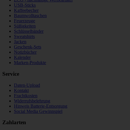
USB-Sticks
Kaffeebecher
Baumwolltaschen
Feuerzeuge
Süßigkeiten
Schlüsselbänder
Sweatshirts
Jacken
Geschenk-Sets
Notizbücher
Kalender
Marken-Produkte
Service
Daten-Upload
Kontakt
Frachtkosten
Widerrufsbelehrung
Hinweis Batterie-Entsorgung
Social Media Gewinnspiel
Zahlarten