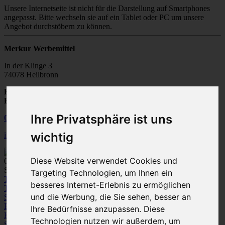
Unsere Internetseite ist nicht für die Darstellung auf Smartphones
angepasst. Bitte wechseln sie auf ein Tablet oder PC um unsere
Angebot durchstöbern zu können.
Merkur Werbemittel
In der Klinge 3
74078 Heilbronn
Fax:
07131 / 28502-20
E-Mail:
info@merkur-werbemittel.de
Ihre Privatsphäre ist uns
07131
/
28 50 20
wichtig
info@merkur-werbemittel.de
Diese Website verwendet Cookies und
0
Spezialist für Werbeartikel und Textile Werbung
Targeting Technologien, um Ihnen ein
Textilien
besseres Internet-Erlebnis zu ermöglichen
T-Shirts
Polo-Shirts
Sweatshirts /
und die Werbung, die Sie sehen, besser an
Sweatjacken
Fleece
Bodywarmer/Westen
Jacken
Hemden und
Blusen
Pullover / Strickjacken
Hosen
Ihre Bedürfnisse anzupassen. Diese
Kleinkinder-Bekleidung
Technologien nutzen wir außerdem, um
Sportbekleidung