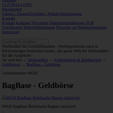
Kalender
LUFTBALLONS
Süssigkeiten
Fahnen / Flaggen
Trophäen / Pokale
Verpackungen
Kontakt
Kontakt
Kataloge
Newsletter
Datenschutzerklärung
AGB
Frachtkosten
Widerrufsbelehrung
Hinweise zur Battrieentsorgung
Impressum
Werbemittel für Geschäftskunden - Werbegeschenke auch in
Kleinstmengen bedrucken lassen - die ganze Welt der Werbeartikel
für alle Ansprüche
Sie sind hier →
Werbeartikel
→
Schlüsseletuis & Brieftaschen
→
Geldbörsen
→
BagBase - Geldbörse
Artikelnummer
60629
BagBase - Geldbörse
60629 BagBase Brieftasche Rapper classicred