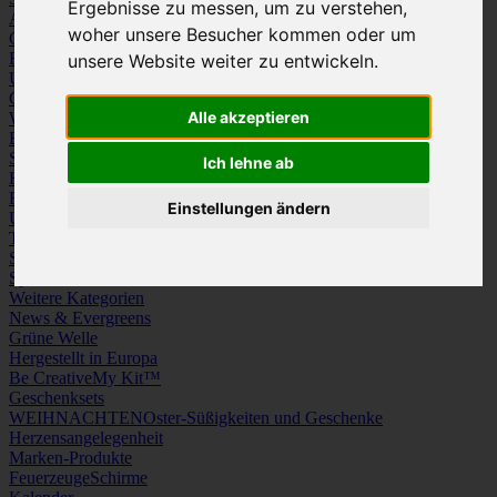
Ergebnisse zu messen, um zu verstehen,
Arbeitskleidung
Krawatten und Tücher
woher unsere Besucher kommen oder um
Caps
Mützen und Schals
Frottierware
Kissen & Tischwäsche
unsere Website weiter zu entwickeln.
Underwear
Strümpfe / Socken
Gürtel
Schuhe
Alle akzeptieren
Werbeartikel
Büro
Schreibgeräte
Medien
Schlüsselanhänger & Chiphalter
Lanyards, Armbänder & Pins
Ich lehne ab
Haushalt
Tassen, Gläser, Kannen, Becher
Werkzeuge & Messer
Freizeit, Reisen, Outdoor
Strand & Camping
Wellness
Einstellungen ändern
Uhren
Licht & Optik
Taschen
Koffer & Trolleys
Rucksäcke
Schlüsseletuis & Brieftaschen
Spiele
Kuscheltiere
Weitere Kategorien
News & Evergreens
Grüne Welle
Hergestellt in Europa
Be Creative
My Kit™
Geschenksets
WEIHNACHTEN
Oster-Süßigkeiten und Geschenke
Herzensangelegenheit
Marken-Produkte
Feuerzeuge
Schirme