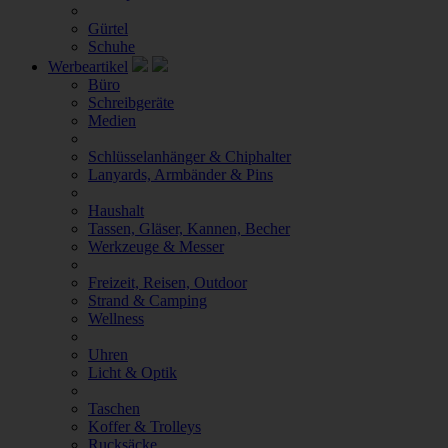
Gürtel
Schuhe
Werbeartikel
Büro
Schreibgeräte
Medien
Schlüsselanhänger & Chiphalter
Lanyards, Armbänder & Pins
Haushalt
Tassen, Gläser, Kannen, Becher
Werkzeuge & Messer
Freizeit, Reisen, Outdoor
Strand & Camping
Wellness
Uhren
Licht & Optik
Taschen
Koffer & Trolleys
Rucksäcke