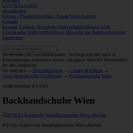
Kalender
LUFTBALLONS
Süssigkeiten
Fahnen / Flaggen
Trophäen / Pokale
Verpackungen
Kontakt
Kontakt
Kataloge
Newsletter
Datenschutzerklärung
AGB
Frachtkosten
Widerrufsbelehrung
Hinweise zur Battrieentsorgung
Impressum
Werbemittel für Geschäftskunden - Werbegeschenke auch in
Kleinstmengen bedrucken lassen - die ganze Welt der Werbeartikel
für alle Ansprüche
Sie sind hier →
Arbeitskleidung
→
Cuisine-Kleidung
→
(Grill-)Handschuhe/Topflappen
→
Backhandschuhe Wien
Artikelnummer
KYAH3
Backhandschuhe Wien
KYAH3 Karlowsky Backhandschuhe Wien offwhite