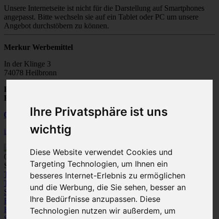
Unsere Internetseite ist nicht für die Darstellung auf Smartphones
angepasst. Bitte wechseln sie auf ein Tablet oder PC um unsere
Angebot durchstöbern zu können.
Merkur Werbemittel
In der Klinge 3
74078 Heilbronn
Fax:
07131 / 28502-20
E-Mail:
info@merkur-werbemittel.de
Ihre Privatsphäre ist uns
07131
/
28 50 20
wichtig
info@merkur-werbemittel.de
Diese Website verwendet Cookies und
0
Targeting Technologien, um Ihnen ein
Spezialist für Werbeartikel und Textile Werbung
Textilien
besseres Internet-Erlebnis zu ermöglichen
T-Shirts
Polo-Shirts
Sweatshirts /
und die Werbung, die Sie sehen, besser an
Sweatjacken
Fleece
Bodywarmer/Westen
Jacken
Hemden und
Ihre Bedürfnisse anzupassen. Diese
Blusen
Pullover / Strickjacken
Hosen
Kleinkinder-Bekleidung
Technologien nutzen wir außerdem, um
Sportbekleidung