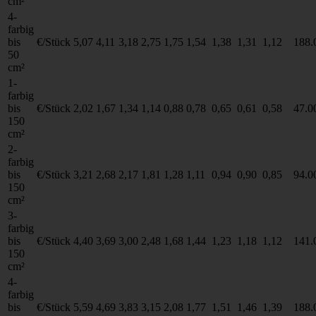
cm²
4-
farbig
bis
€/Stück
5,07
4,11
3,18
2,75
1,75
1,54
1,38
1,31
1,12
188.
50
cm²
1-
farbig
bis
€/Stück
2,02
1,67
1,34
1,14
0,88
0,78
0,65
0,61
0,58
47.0
150
cm²
2-
farbig
bis
€/Stück
3,21
2,68
2,17
1,81
1,28
1,11
0,94
0,90
0,85
94.0
150
cm²
3-
farbig
bis
€/Stück
4,40
3,69
3,00
2,48
1,68
1,44
1,23
1,18
1,12
141.
150
cm²
4-
farbig
bis
€/Stück
5,59
4,69
3,83
3,15
2,08
1,77
1,51
1,46
1,39
188.