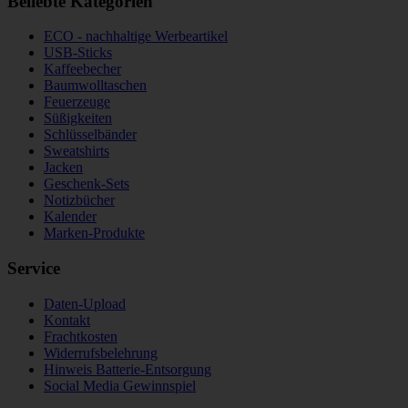
Beliebte Kategorien
ECO - nachhaltige Werbeartikel
USB-Sticks
Kaffeebecher
Baumwolltaschen
Feuerzeuge
Süßigkeiten
Schlüsselbänder
Sweatshirts
Jacken
Geschenk-Sets
Notizbücher
Kalender
Marken-Produkte
Service
Daten-Upload
Kontakt
Frachtkosten
Widerrufsbelehrung
Hinweis Batterie-Entsorgung
Social Media Gewinnspiel