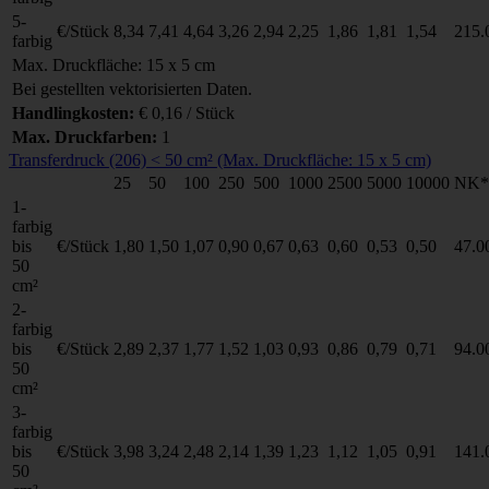
5-
€/Stück
8,34
7,41
4,64
3,26
2,94
2,25
1,86
1,81
1,54
215.
farbig
Max. Druckfläche: 15 x 5 cm
Bei gestellten vektorisierten Daten.
Handlingkosten:
€ 0,16 / Stück
Max. Druckfarben:
1
Transferdruck (206) < 50 cm² (Max. Druckfläche: 15 x 5 cm)
25
50
100
250
500
1000
2500
5000
10000
NK*
1-
farbig
bis
€/Stück
1,80
1,50
1,07
0,90
0,67
0,63
0,60
0,53
0,50
47.0
50
cm²
2-
farbig
bis
€/Stück
2,89
2,37
1,77
1,52
1,03
0,93
0,86
0,79
0,71
94.0
50
cm²
3-
farbig
bis
€/Stück
3,98
3,24
2,48
2,14
1,39
1,23
1,12
1,05
0,91
141.
50