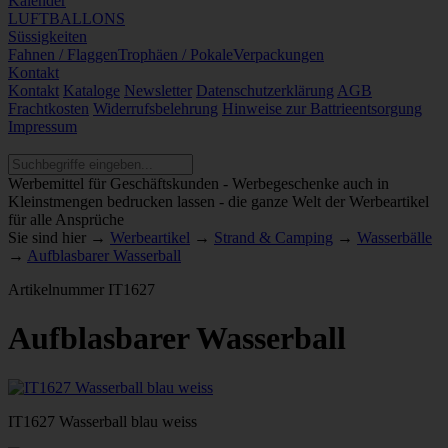
Kalender
LUFTBALLONS
Süssigkeiten
Fahnen / Flaggen
Trophäen / Pokale
Verpackungen
Kontakt
Kontakt
Kataloge
Newsletter
Datenschutzerklärung
AGB
Frachtkosten
Widerrufsbelehrung
Hinweise zur Battrieentsorgung
Impressum
Werbemittel für Geschäftskunden - Werbegeschenke auch in
Kleinstmengen bedrucken lassen - die ganze Welt der Werbeartikel
für alle Ansprüche
Sie sind hier →
Werbeartikel
→
Strand & Camping
→
Wasserbälle
→
Aufblasbarer Wasserball
Artikelnummer
IT1627
Aufblasbarer Wasserball
IT1627 Wasserball blau weiss