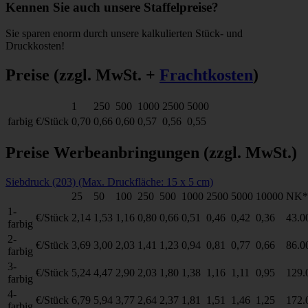
Kennen Sie auch unsere Staffelpreise?
Sie sparen enorm durch unsere kalkulierten Stück- und
Druckkosten!
Preise
(zzgl. MwSt. +
Frachtkosten
)
1
250
500
1000
2500
5000
farbig
€/Stück
0,70
0,66
0,60
0,57
0,56
0,55
Preise Werbeanbringungen
(zzgl. MwSt.)
Siebdruck (203) (Max. Druckfläche: 15 x 5 cm)
25
50
100
250
500
1000
2500
5000
10000
NK*
1-
€/Stück
2,14
1,53
1,16
0,80
0,66
0,51
0,46
0,42
0,36
43.0
farbig
2-
€/Stück
3,69
3,00
2,03
1,41
1,23
0,94
0,81
0,77
0,66
86.0
farbig
3-
€/Stück
5,24
4,47
2,90
2,03
1,80
1,38
1,16
1,11
0,95
129.
farbig
4-
€/Stück
6,79
5,94
3,77
2,64
2,37
1,81
1,51
1,46
1,25
172.
farbig