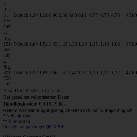
4-
fbg.
51-
€/Stück
1,14
1,01
0,96
0,89
0,88
0,81
0,77
0,75
0,75
47.00
150
cm²
4-
fbg.
151-
€/Stück
1,64
1,52
1,43
1,32
1,30
1,18
1,15
1,10
1,08
47.00
300
cm²
4-
fbg.
301-
€/Stück
1,92
1,81
1,66
1,51
1,47
1,32
1,29
1,27
1,22
47.00
750
cm²
Max. Druckfläche: 15 x 5 cm
Bei gestellten vektorisierten Daten.
Handlingkosten:
€ 0,16 / Stück
Weitere Werbeanbringungsmöglichkeiten evtl. auf Anfrage möglich.
* Nebenkosten
** Filmkosten
Herstellerangaben gemäß GPSR