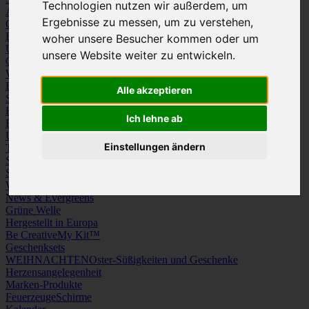
Technologien nutzen wir außerdem, um
Arbeitskleidung
Krawatten und Tücher
Ergebnisse zu messen, um zu verstehen,
Caps
Mützen und Schals
Frottierware
Kissen & Tischwäsche
woher unsere Besucher kommen oder um
Underwear
Strümpfe / Socken
unsere Website weiter zu entwickeln.
Gürtel
Schuhe
Werbeartikel
Büro
Schreibgeräte
Medien
Alle akzeptieren
Schlüsselanhänger & Chiphalter
Lanyards, Armbänder & Pins
Haushalt
Tassen, Gläser, Kannen, Becher
Werkzeuge & Messer
Ich lehne ab
Freizeit, Reisen, Outdoor
Strand & Camping
Wellness
Uhren
Licht & Optik
Einstellungen ändern
Taschen
Koffer & Trolleys
Rucksäcke
Schlüsseletuis & Brieftaschen
Spiele
Kuscheltiere
Weitere Kategorien
News & Evergreens
Grüne Welle
Hergestellt in Europa
Be Creative
My Kit™
Geschenksets
WEIHNACHTEN
Oster-Süßigkeiten und Geschenke
Herzensangelegenheit
Marken-Produkte
Feuerzeuge
Schirme