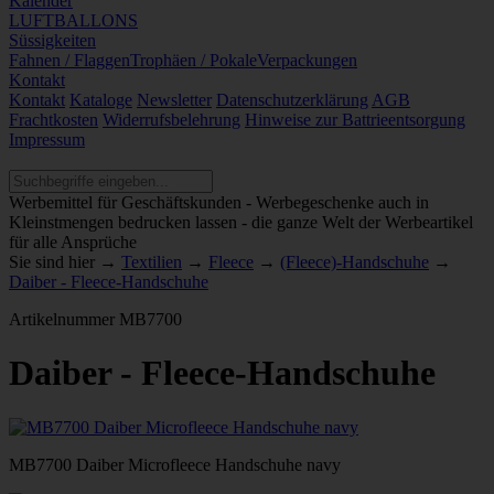
Kalender
LUFTBALLONS
Süssigkeiten
Fahnen / Flaggen
Trophäen / Pokale
Verpackungen
Kontakt
Kontakt
Kataloge
Newsletter
Datenschutzerklärung
AGB
Frachtkosten
Widerrufsbelehrung
Hinweise zur Battrieentsorgung
Impressum
Werbemittel für Geschäftskunden - Werbegeschenke auch in
Kleinstmengen bedrucken lassen - die ganze Welt der Werbeartikel
für alle Ansprüche
Sie sind hier →
Textilien
→
Fleece
→
(Fleece)-Handschuhe
→
Daiber - Fleece-Handschuhe
Artikelnummer
MB7700
Daiber - Fleece-Handschuhe
MB7700 Daiber Microfleece Handschuhe navy