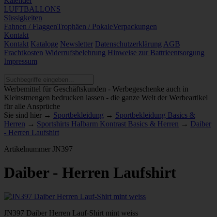
Kalender
LUFTBALLONS
Süssigkeiten
Fahnen / Flaggen
Trophäen / Pokale
Verpackungen
Kontakt
Kontakt
Kataloge
Newsletter
Datenschutzerklärung
AGB
Frachtkosten
Widerrufsbelehrung
Hinweise zur Battrieentsorgung
Impressum
Werbemittel für Geschäftskunden - Werbegeschenke auch in
Kleinstmengen bedrucken lassen - die ganze Welt der Werbeartikel
für alle Ansprüche
Sie sind hier →
Sportbekleidung
→
Sportbekleidung Basics &
Herren
→
Sportshirts Halbarm Kontrast Basics & Herren
→
Daiber
- Herren Laufshirt
Artikelnummer
JN397
Daiber - Herren Laufshirt
JN397 Daiber Herren Lauf-Shirt mint weiss