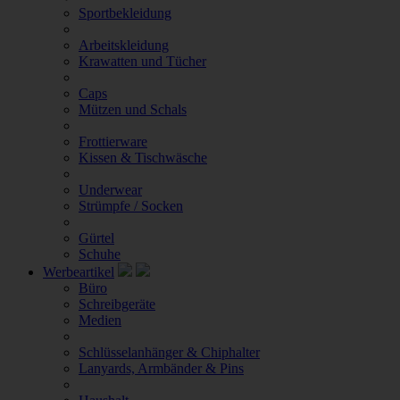
Sportbekleidung
Arbeitskleidung
Krawatten und Tücher
Caps
Mützen und Schals
Frottierware
Kissen & Tischwäsche
Underwear
Strümpfe / Socken
Gürtel
Schuhe
Werbeartikel
Büro
Schreibgeräte
Medien
Schlüsselanhänger & Chiphalter
Lanyards, Armbänder & Pins