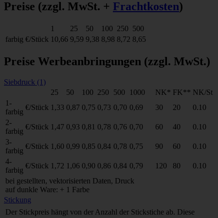
Preise
(zzgl. MwSt. +
Frachtkosten
)
1
25
50
100
250
500
farbig
€/Stück
10,66
9,59
9,38
8,98
8,72
8,65
Preise Werbeanbringungen
(zzgl. MwSt.)
Siebdruck (1)
25
50
100
250
500
1000
NK*
FK**
NK/St
1-
€/Stück
1,33
0,87
0,75
0,73
0,70
0,69
30
20
0.10
farbig
2-
€/Stück
1,47
0,93
0,81
0,78
0,76
0,70
60
40
0.10
farbig
3-
€/Stück
1,60
0,99
0,85
0,84
0,78
0,75
90
60
0.10
farbig
4-
€/Stück
1,72
1,06
0,90
0,86
0,84
0,79
120
80
0.10
farbig
bei gestellten, vektorisierten Daten, Druck
auf dunkle Ware: + 1 Farbe
Stickung
Der Stickpreis hängt von der Anzahl der Stickstiche ab. Diese