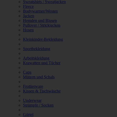
Sweatshirts / Sweatjacken
Fleece
Bodywarmer/Westen
Jacken
Hemden und Blusen
Pullover / Strickjacken
Hosen
Kleinkinder-Bekleidung
Sportbekleidung
Arbeitskleidung
Krawatten und Tücher
Caps
Mützen und Schals
Frottierware
Kissen & Tischwäsche
Underwear
Strümpfe / Socken
Gürtel