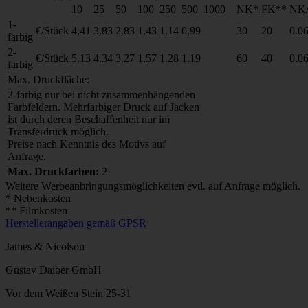
10
25
50
100
250
500
1000
NK*
FK**
NK/
1-
€/Stück
4,41
3,83
2,83
1,43
1,14
0,99
30
20
0.0
farbig
2-
€/Stück
5,13
4,34
3,27
1,57
1,28
1,19
60
40
0.0
farbig
Max. Druckfläche:
2-farbig nur bei nicht zusammenhängenden
Farbfeldern. Mehrfarbiger Druck auf Jacken
ist durch deren Beschaffenheit nur im
Transferdruck möglich.
Preise nach Kenntnis des Motivs auf
Anfrage.
Max. Druckfarben:
2
Weitere Werbeanbringungsmöglichkeiten evtl. auf Anfrage möglich.
* Nebenkosten
** Filmkosten
Herstellerangaben gemäß GPSR
James & Nicolson
Gustav Daiber GmbH
Vor dem Weißen Stein 25-31