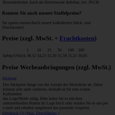
Besonderheiten
Auch als Herrenweste lieferbar, Art. JN136
Kennen Sie auch unsere Staffelpreise?
Sie sparen enorm durch unsere kalkulierten Stück- und
Druckkosten!
Preise
(zzgl. MwSt. +
Frachtkosten
)
1
10
25
50
100
200
farbig
€/Stück
38,32
34,23
32,30
31,58
31,21
30,85
Preise Werbeanbringungen
(zzgl. MwSt.)
Stickung
Der Stickpreis hängt von der Anzahl der Stickstiche ab. Diese
können sehr stark variieren, deshalb ist für eine exakte
Kalkulation
das Logo/Motiv nötig. Bitte laden Sie es mit dem
untenstehenden Button ihr Logo hoch oder senden Sie es uns per
e-mail und erhalten umgehend das passende Angebot.
Siebdruck (3) (Max. Druckfläche: )