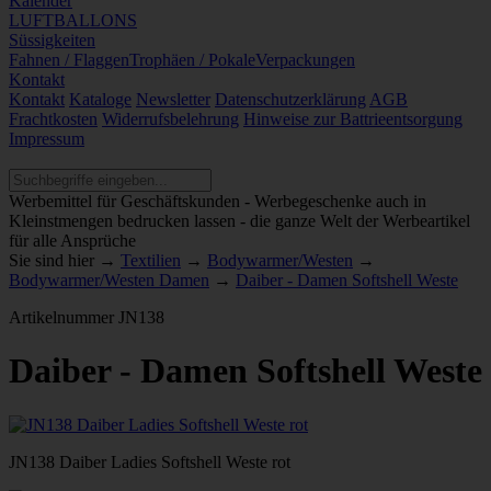
Kalender
LUFTBALLONS
Süssigkeiten
Fahnen / Flaggen
Trophäen / Pokale
Verpackungen
Kontakt
Kontakt
Kataloge
Newsletter
Datenschutzerklärung
AGB
Frachtkosten
Widerrufsbelehrung
Hinweise zur Battrieentsorgung
Impressum
Werbemittel für Geschäftskunden - Werbegeschenke auch in
Kleinstmengen bedrucken lassen - die ganze Welt der Werbeartikel
für alle Ansprüche
Sie sind hier →
Textilien
→
Bodywarmer/Westen
→
Bodywarmer/Westen Damen
→
Daiber - Damen Softshell Weste
Artikelnummer
JN138
Daiber - Damen Softshell Weste
JN138 Daiber Ladies Softshell Weste rot